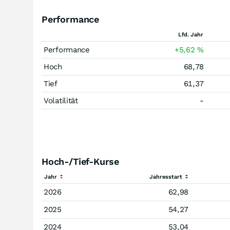
Performance
Lfd. Jahr
Performance
+5,62
%
Hoch
68,78
Tief
61,37
Volatilität
-
Hoch-/Tief-Kurse
Jahr
Jahresstart
2026
62,98
2025
54,27
2024
53,04