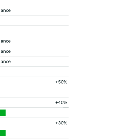
mance
mance
mance
mance
+50%
+40%
+30%