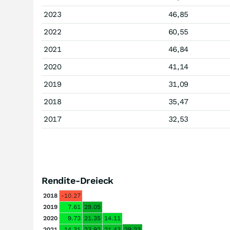
2023
46,85
2022
60,55
2021
46,84
2020
41,14
2019
31,09
2018
35,47
2017
32,53
Rendite-Dreieck
2018
-10.27
2019
7.61
29.05
2020
9.73
21.35
14.11
2021
14.31
23.92
21.43
29.23