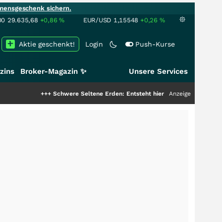
mensgeschenk sichern.
00
29.635,68
+0,86
%
EUR/USD
1,15548
+0,26
%
Aktie geschenkt!
Login
Push-Kurse
zins
Broker-Magazin ✨
Unsere Services
+++
Schwere Seltene Erden: Entsteht hier die nächste Milliardenstory?
Anzeige
++