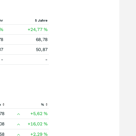
hr
5 Jahre
%
+24,77
%
78
68,78
37
50,87
-
-
h
%
78
+5,62
%
08
+16,02
%
58
+2,29
%