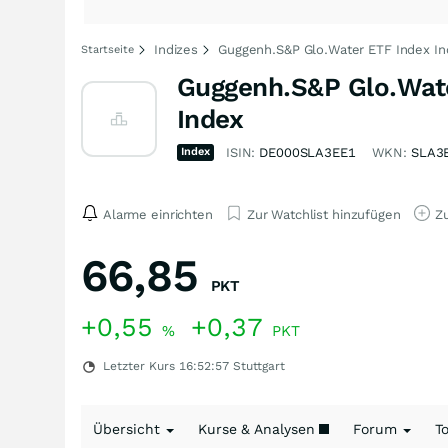
Indizes
Guggenh.S&P Glo.Water ETF Index Ind
Startseite
Guggenh.S&P Glo.Water
Index
Index
ISIN:
DE000SLA3EE1
WKN:
SLA3
Alarme einrichten
Zur Watchlist hinzufügen
Zu
66,85
PKT
+0,55
+0,37
%
PKT
Letzter Kurs
16:52:57
Stuttgart
Übersicht
Kurse & Analysen
Forum
T