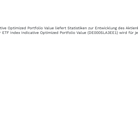
ive Optimized Portfolio Value
liefert Statistiken zur Entwicklung des Aktie
ETF Index Indicative Optimized Portfolio Value
(DE000SLA3EE1)
wird für j