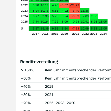
2022
5.70
10.12
4.45
-0.07
-22.73
2023
6.94
10.76
6.61
4.22
-6.40
13.36
2024
6.27
9.30
5.73
3.74
-3.59
7.69
2.30
2025
7.44
10.24
7.39
6.09
0.98
10.41
8.96
16.05
Ø
5.97
16.39
9.95
8.64
-7.93
10.49
5.63
16.05
2017
2018
2019
2020
2021
2022
2023
2024
Renditeverteilung
> +50%
Kein Jahr mit entsprechender Perfor
+50%
Kein Jahr mit entsprechender Perfor
+40%
2019
+30%
2021
+20%
2025, 2023, 2020