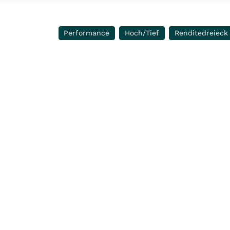
Performance
Hoch/Tief
Renditedreieck