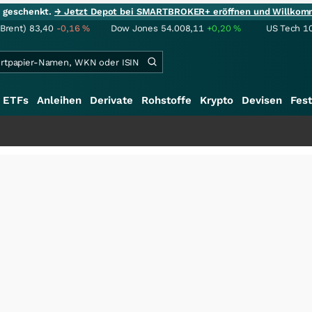
ie geschenkt.
→ Jetzt Depot bei SMARTBROKER+ eröffnen und Willkom
(Brent)
83,40
-0,16
%
Dow Jones
54.008,11
+0,20
%
US Tech 1
ETFs
Anleihen
Derivate
Rohstoffe
Krypto
Devisen
Fest