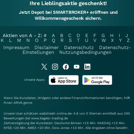
Ihre Lieblingsaktie geschenkt!
Jetzt Depot bei SMARTBROKER+ eröffnen und
Willkommensgeschenk sichern.
Aktien von A - Z:
#
A
B
C
D
E
F
G
H
I
J
K
L
M
N
O
P
Q
R
S
T
U
V
W
X
Y
Z
Impressum
Disclaimer
Datenschutz
Datenschutz-
Einstellungen
Nutzungsbedingungen
Unsere Apps:
Wenn Sie Kursdaten, Widgets oder andere Finanzinformationen benötigen, hilft
Ihnen
ARIVA
gerne.
Unsere User schätzen wallstreet-online.de: 4.8 von 5 Sternen ermittelt aus 285
Bewertungen bei www.kagels-trading.de
Zeitverzögerung der Kursdaten: Deutsche Börsen +15 Min. NASDAQ +15 Min.
NYSE +20 Min. AMEX +20 Min. Dow Jones +15 Min. Alle Angaben ohne Gewähr.