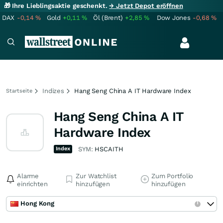
🎁 Ihre Lieblingsaktie geschenkt.
→ Jetzt Depot eröffnen
DAX
-0,14
%
Gold
+0,11
%
Öl (Brent)
+2,85
%
Dow Jones
-0,68
%
Indizes
Hang Seng China A IT Hardware Index
Startseite
Hang Seng China A IT
Hardware Index
Index
SYM:
HSCAITH
Alarme
Zur Watchlist
Zum Portfolio
einrichten
hinzufügen
hinzufügen
Hong Kong