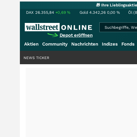
🎁 Ihre Lieblingsakt
DAX
26.355,84
+0,69
%
Gold
4.342,26
0,00
%
Öl (
Depot eröffnen
Aktien
Community
Nachrichten
Indizes
Fonds
NEWS TICKER