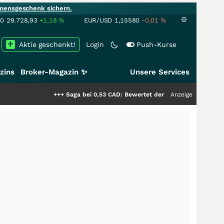
mensgeschenk sichern.
00
29.728,93
+1,18
%
EUR/USD
1,15580
-0,01
%
Aktie geschenkt!
Login
Push-Kurse
zins
Broker-Magazin ✨
Unsere Services
+++
Saga bei 0,53 CAD: Bewertet der Markt noch immer nur die H
Anzeige