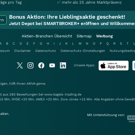
räge pro Tag
✅ mehr als 25 Jahre Marktpräsenz
Bonus Aktion:
Ihre Lieblingsaktie geschenkt!
rn
Jetzt Depot bei SMARTBROKER+ eröffnen und Willkommen
Aktien-Branchen Übersicht
Sitemap
Werbung
A
B
C
D
E
F
G
H
I
J
K
L
M
N
O
P
Q
R
S
T
essum
Disclaimer
Datenschutz
Datenschutz-Einstellungen
Nutzungsbedin
Unsere Apps:
gen, hilft Ihnen
ARIVA
gerne.
elt aus 285 Bewertungen bei www.kagels-trading.de
15 Min. NYSE +20 Min. AMEX +20 Min. Dow Jones +15 Min. Alle Angaben ohne Gewäh
alten.
Mit Unterstützung von: