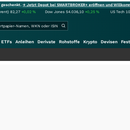
ie geschenkt.
→ Jetzt Depot bei SMARTBROKER+ eröffnen und Willkom
Brent)
82,27
+0,02
%
Dow Jones
54.036,10
+0,25
%
US Tech 1
ETFs
Anleihen
Derivate
Rohstoffe
Krypto
Devisen
Fest