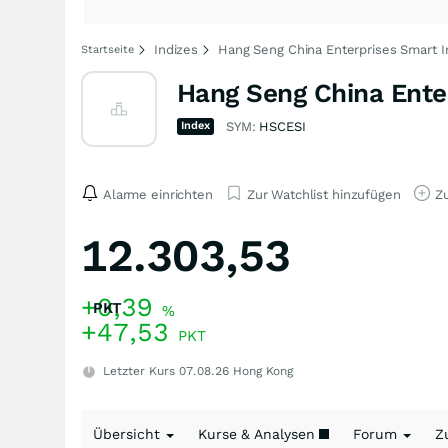
Indizes
Hang Seng China Enterprises Smart 
Startseite
Hang Seng China Ente
Index
SYM:
HSCESI
Alarme einrichten
Zur Watchlist hinzufügen
Zu
12.303,53
+0,39
PKT
%
+47,53
PKT
Letzter Kurs
07.08.26
Hong Kong
Übersicht
Kurse & Analysen
Forum
Z