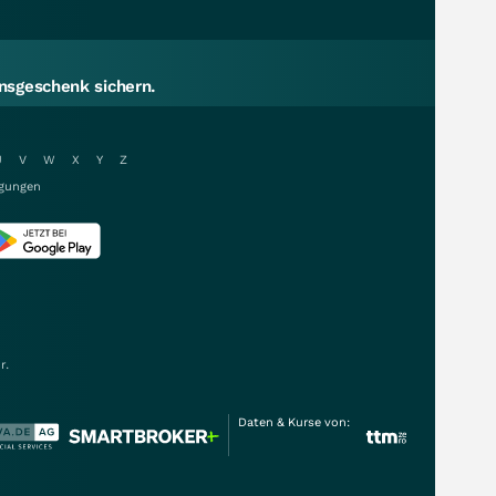
sgeschenk sichern.
U
V
W
X
Y
Z
gungen
r.
Daten & Kurse von: