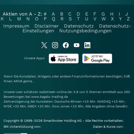
Aktien von A - Z:
#
A
B
C
D
E
F
G
H
I
J
K
L
M
N
O
P
Q
R
S
T
U
V
W
X
Y
Z
Impressum
Disclaimer
Datenschutz
Datenschutz-
Einstellungen
Nutzungsbedingungen
Unsere Apps:
Wenn Sie Kursdaten, Widgets oder andere Finanzinformationen benötigen, hilft
Ihnen
ARIVA
gerne.
Unsere User schätzen wallstreet-online.de: 4.8 von 5 Sternen ermittelt aus 285
Bewertungen bei www.kagels-trading.de
Zeitverzögerung der Kursdaten: Deutsche Börsen +15 Min. NASDAQ +15 Min.
NYSE +20 Min. AMEX +20 Min. Dow Jones +15 Min. Alle Angaben ohne Gewähr.
Copyright © 1998-2026 Smartbroker Holding AG - Alle Rechte vorbehalten.
Mit Unterstützung von:
Daten & Kurse von: