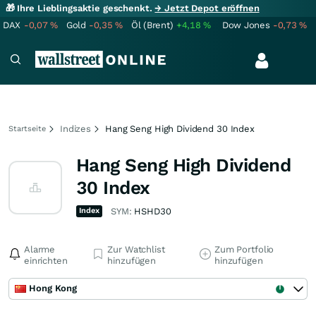
🎁 Ihre Lieblingsaktie geschenkt.
→ Jetzt Depot eröffnen
DAX
-0,07
%
Gold
-0,35
%
Öl (Brent)
+4,18
%
Dow Jones
-0,73
%
Indizes
Hang Seng High Dividend 30 Index
Startseite
Hang Seng High Dividend
30 Index
Index
SYM:
HSHD30
Alarme
Zur Watchlist
Zum Portfolio
einrichten
hinzufügen
hinzufügen
Hong Kong