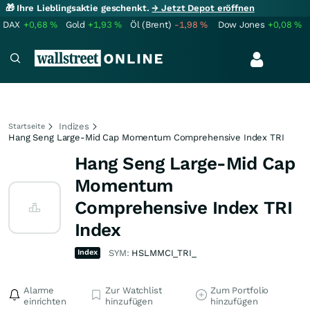
🎁 Ihre Lieblingsaktie geschenkt.
→ Jetzt Depot eröffnen
DAX
+0,68
%
Gold
+1,93
%
Öl (Brent)
-1,98
%
Dow Jones
+0,08
%
Indizes
Startseite
Hang Seng Large-Mid Cap Momentum Comprehensive Index TRI
Hang Seng Large-Mid Cap
Momentum
Comprehensive Index TRI
Index
Index
SYM:
HSLMMCI_TRI_
Alarme
Zur Watchlist
Zum Portfolio
einrichten
hinzufügen
hinzufügen