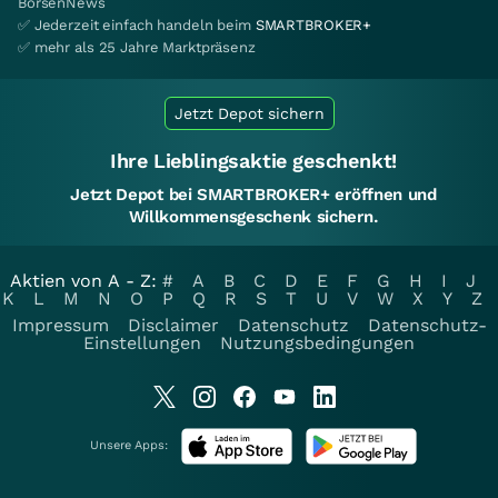
BörsenNews
✅ Jederzeit einfach handeln beim
SMARTBROKER+
✅ mehr als 25 Jahre Marktpräsenz
Jetzt Depot sichern
Ihre Lieblingsaktie geschenkt!
Jetzt Depot bei SMARTBROKER+ eröffnen und
Willkommensgeschenk sichern.
Aktien von A - Z:
#
A
B
C
D
E
F
G
H
I
J
K
L
M
N
O
P
Q
R
S
T
U
V
W
X
Y
Z
Impressum
Disclaimer
Datenschutz
Datenschutz-
Einstellungen
Nutzungsbedingungen
Unsere Apps: