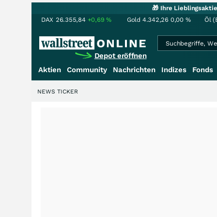
🎁 Ihre Lieblingsakt
DAX
26.355,84
+0,69
%
Gold
4.342,26
0,00
%
Öl (
Depot eröffnen
Aktien
Community
Nachrichten
Indizes
Fonds
NEWS TICKER