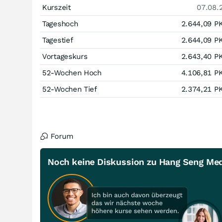
Kurszeit
07.08.
Tageshoch
2.644,09
P
Tagestief
2.644,09
P
Vortageskurs
2.643,40
P
52-Wochen Hoch
4.106,81
P
52-Wochen Tief
2.374,21
P
Forum
Noch keine Diskussion zu Hang Seng Medi