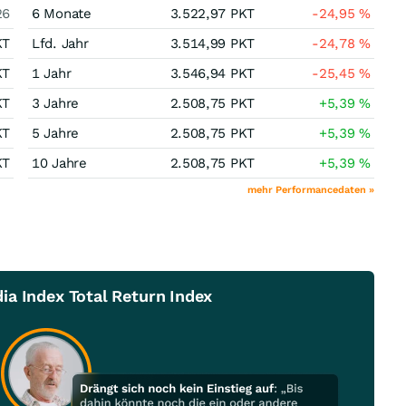
26
6 Monate
3.522,97
PKT
-24,95
%
KT
Lfd. Jahr
3.514,99
PKT
-24,78
%
KT
1 Jahr
3.546,94
PKT
-25,45
%
KT
3 Jahre
2.508,75
PKT
+5,39
%
KT
5 Jahre
2.508,75
PKT
+5,39
%
KT
10 Jahre
2.508,75
PKT
+5,39
%
mehr Performancedaten »
a Index Total Return Index