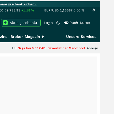
mensgeschenk sichern.
00
29.728,93
+1,18
%
EUR/USD
1,15587
0,00
%
Aktie geschenkt!
Login
Push-Kurse
zins
Broker-Magazin ✨
Unsere Services
aga bei 0,53 CAD: Bewertet der Markt noch immer nur die Hälfte der Story
Anzeige