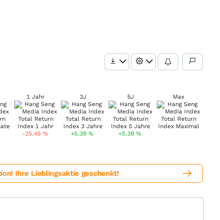
1 Jahr
3J
5J
Max
-25,45
%
+5,39
%
+5,39
%
! Ihre Lieblingsaktie geschenkt!