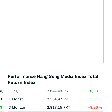
Performance Hang Seng Media Index Total
Return Index
ng
1 Tag
2.644,09
PKT
+0,03
%
KT
1 Monat
2.554,47
PKT
+3,51
%
%
3 Monate
2.917,15
PKT
-9,36
%