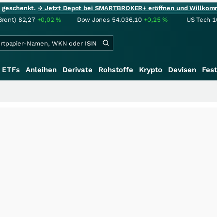
ie geschenkt.
→ Jetzt Depot bei SMARTBROKER+ eröffnen und Willkom
Brent)
82,27
+0,02
%
Dow Jones
54.036,10
+0,25
%
US Tech 1
ETFs
Anleihen
Derivate
Rohstoffe
Krypto
Devisen
Fest
+++
S