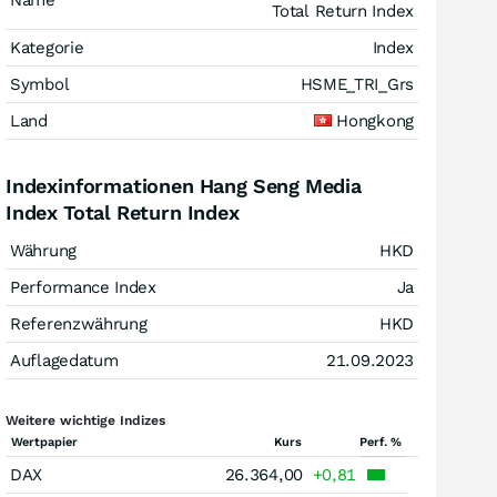
Name
Total Return Index
Kategorie
Index
Symbol
HSME_TRI_Grs
Land
Hongkong
Indexinformationen Hang Seng Media
Index Total Return Index
Währung
HKD
Performance Index
Ja
Referenzwährung
HKD
Auflagedatum
21.09.2023
Weitere wichtige Indizes
Wertpapier
Kurs
Perf. %
DAX
26.364,00
+0,81