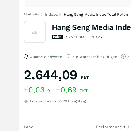
Indizes
Hang Seng Media Index Total Return
Startseite
Hang Seng Media Inde
Index
SYM:
HSME_TRI_Grs
Alarme einrichten
Zur Watchlist hinzufügen
Zu
2.644,09
PKT
+0,03
+0,69
%
PKT
Letzter Kurs
07.08.26
Hong Kong
Land
Performance 1 J