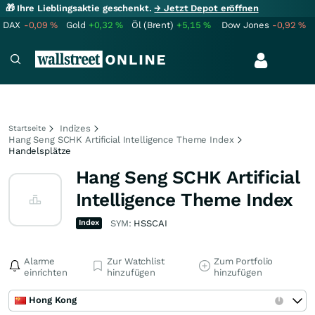
🎁 Ihre Lieblingsaktie geschenkt.
→ Jetzt Depot eröffnen
DAX
-0,09
%
Gold
+0,32
%
Öl (Brent)
+5,15
%
Dow Jones
-0,92
%
Indizes
Startseite
Hang Seng SCHK Artificial Intelligence Theme Index
Handelsplätze
Hang Seng SCHK Artificial
Intelligence Theme Index
Index
SYM:
HSSCAI
Alarme
Zur Watchlist
Zum Portfolio
einrichten
hinzufügen
hinzufügen
Hong Kong