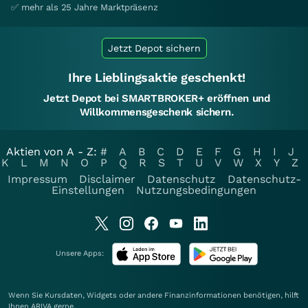
✅ mehr als 25 Jahre Marktpräsenz
Jetzt Depot sichern
Ihre Lieblingsaktie geschenkt!
Jetzt Depot bei SMARTBROKER+ eröffnen und
Willkommensgeschenk sichern.
Aktien von A - Z:
#
A
B
C
D
E
F
G
H
I
J
K
L
M
N
O
P
Q
R
S
T
U
V
W
X
Y
Z
Impressum
Disclaimer
Datenschutz
Datenschutz-
Einstellungen
Nutzungsbedingungen
Unsere Apps:
Wenn Sie Kursdaten, Widgets oder andere Finanzinformationen benötigen, hilft
Ihnen
ARIVA
gerne.