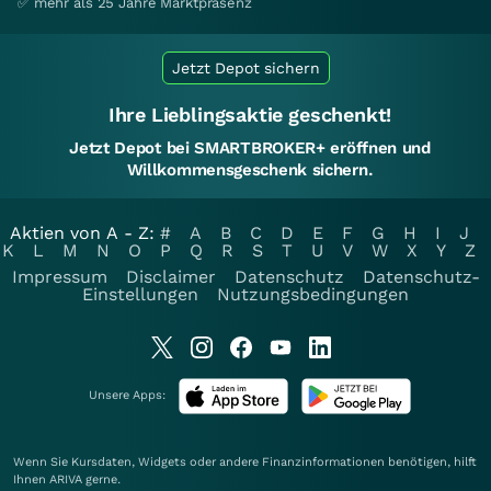
✅ mehr als 25 Jahre Marktpräsenz
Jetzt Depot sichern
Ihre Lieblingsaktie geschenkt!
Jetzt Depot bei SMARTBROKER+ eröffnen und
Willkommensgeschenk sichern.
Aktien von A - Z:
#
A
B
C
D
E
F
G
H
I
J
K
L
M
N
O
P
Q
R
S
T
U
V
W
X
Y
Z
Impressum
Disclaimer
Datenschutz
Datenschutz-
Einstellungen
Nutzungsbedingungen
Unsere Apps:
Wenn Sie Kursdaten, Widgets oder andere Finanzinformationen benötigen, hilft
Ihnen
ARIVA
gerne.