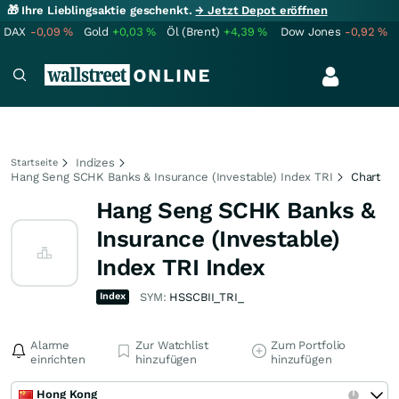
🎁 Ihre Lieblingsaktie geschenkt.
→ Jetzt Depot eröffnen
DAX
-0,09
%
Gold
+0,03
%
Öl (Brent)
+4,39
%
Dow Jones
-0,92
%
Indizes
Startseite
Hang Seng SCHK Banks & Insurance (Investable) Index TRI
Chart
Hang Seng SCHK Banks &
Insurance (Investable)
Index TRI Index
Index
SYM:
HSSCBII_TRI_
Alarme
Zur Watchlist
Zum Portfolio
einrichten
hinzufügen
hinzufügen
Hong Kong