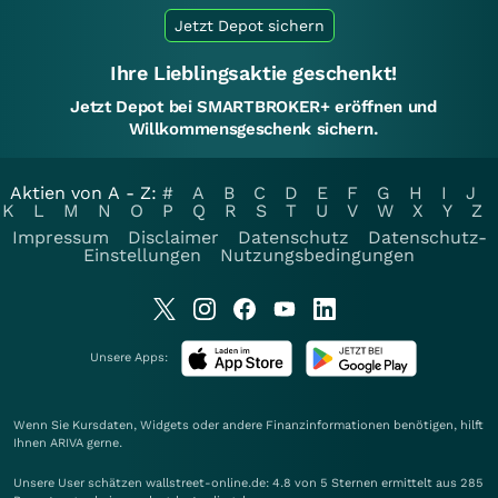
Jetzt Depot sichern
Ihre Lieblingsaktie geschenkt!
Jetzt Depot bei SMARTBROKER+ eröffnen und
Willkommensgeschenk sichern.
Aktien von A - Z:
#
A
B
C
D
E
F
G
H
I
J
K
L
M
N
O
P
Q
R
S
T
U
V
W
X
Y
Z
Impressum
Disclaimer
Datenschutz
Datenschutz-
Einstellungen
Nutzungsbedingungen
Unsere Apps:
Wenn Sie Kursdaten, Widgets oder andere Finanzinformationen benötigen, hilft
Ihnen
ARIVA
gerne.
Unsere User schätzen wallstreet-online.de: 4.8 von 5 Sternen ermittelt aus 285