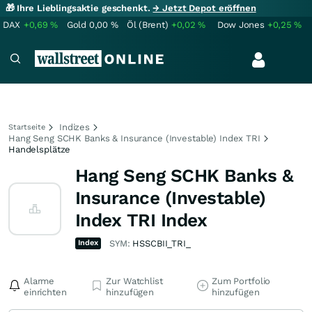
🎁 Ihre Lieblingsaktie geschenkt.
→ Jetzt Depot eröffnen
DAX
+0,69
%
Gold
0,00
%
Öl (Brent)
+0,02
%
Dow Jones
+0,25
%
Indizes
Startseite
Hang Seng SCHK Banks & Insurance (Investable) Index TRI
Handelsplätze
Hang Seng SCHK Banks &
Insurance (Investable)
Index TRI Index
Index
SYM:
HSSCBII_TRI_
Alarme
Zur Watchlist
Zum Portfolio
einrichten
hinzufügen
hinzufügen