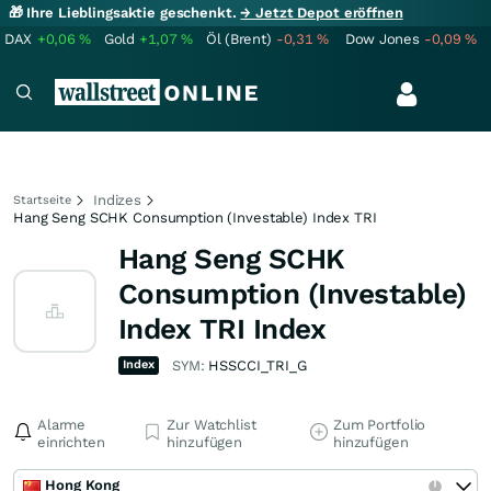
🎁 Ihre Lieblingsaktie geschenkt.
→ Jetzt Depot eröffnen
DAX
+0,06
%
Gold
+1,07
%
Öl (Brent)
-0,31
%
Dow Jones
-0,09
%
Indizes
Startseite
Hang Seng SCHK Consumption (Investable) Index TRI
Hang Seng SCHK
Consumption (Investable)
Index TRI Index
Index
SYM:
HSSCCI_TRI_G
Alarme
Zur Watchlist
Zum Portfolio
einrichten
hinzufügen
hinzufügen
Hong Kong