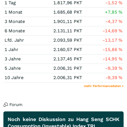
1 Tag
1.817,96
PKT
-1,52
%
1 Monat
1.685,68
PKT
+7,85
%
3 Monate
1.901,11
PKT
-4,37
%
6 Monate
2.131,11
PKT
-14,69
%
Lfd. Jahr
2.093,59
PKT
-13,17
%
1 Jahr
2.160,57
PKT
-15,86
%
3 Jahre
2.137,45
PKT
-14,95
%
5 Jahre
2.006,31
PKT
-9,39
%
10 Jahre
2.006,31
PKT
-9,39
%
mehr Performancedaten »
Forum
Noch keine Diskussion zu Hang Seng SCHK
Consumption (Investable) Index TRI