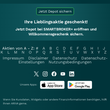
Jetzt Depot sichern
Ihre Lieblingsaktie geschenkt!
Jetzt Depot bei SMARTBROKER+ eröffnen und
Willkommensgeschenk sichern.
Aktien von A - Z:
#
A
B
C
D
E
F
G
H
I
J
K
L
M
N
O
P
Q
R
S
T
U
V
W
X
Y
Z
Impressum
Disclaimer
Datenschutz
Datenschutz-
Einstellungen
Nutzungsbedingungen
Unsere Apps:
Wenn Sie Kursdaten, Widgets oder andere Finanzinformationen benötigen, hilft
Ihnen
ARIVA
gerne.