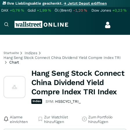
🎁 Ihre Lieblingsaktie geschenkt.
→ Jetzt Depot eröffnen
DAX
+0,76
%
Gold
+1,99
%
Öl (Brent)
-1,20
%
Dow Jones
+0,23
%
Indizes
Startseite
Hang Seng Stock Connect China Dividend Yield Compre Index TRI
Chart
Hang Seng Stock Connect
China Dividend Yield
Compre Index TRI Index
Index
SYM:
HSSCYCI_TRI_
Alarme
Zur Watchlist
Zum Portfolio
einrichten
hinzufügen
hinzufügen