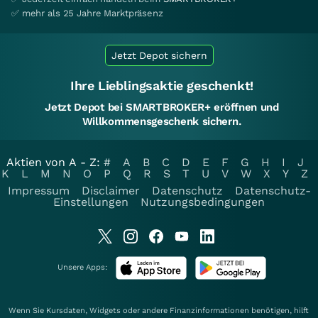
✅ mehr als 25 Jahre Marktpräsenz
Jetzt Depot sichern
Ihre Lieblingsaktie geschenkt!
Jetzt Depot bei SMARTBROKER+ eröffnen und
Willkommensgeschenk sichern.
Aktien von A - Z:
#
A
B
C
D
E
F
G
H
I
J
K
L
M
N
O
P
Q
R
S
T
U
V
W
X
Y
Z
Impressum
Disclaimer
Datenschutz
Datenschutz-
Einstellungen
Nutzungsbedingungen
Unsere Apps:
Wenn Sie Kursdaten, Widgets oder andere Finanzinformationen benötigen, hilft