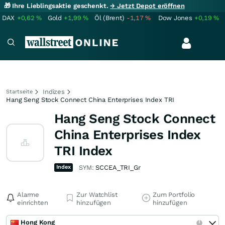
🎁 Ihre Lieblingsaktie geschenkt.
→ Jetzt Depot eröffnen
DAX
+0,62
%
Gold
+1,99
%
Öl (Brent)
-1,17
%
Dow Jones
+0,19
%
Indizes
Startseite
Hang Seng Stock Connect China Enterprises Index TRI
Hang Seng Stock Connect
China Enterprises Index
TRI Index
Index
SYM:
SCCEA_TRI_Gr
Alarme
Zur Watchlist
Zum Portfolio
einrichten
hinzufügen
hinzufügen
Hong Kong