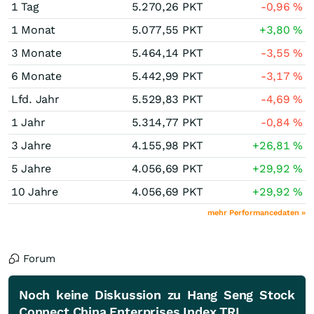
1 Tag
5.270,26
PKT
-0,96
%
1 Monat
5.077,55
PKT
+3,80
%
3 Monate
5.464,14
PKT
-3,55
%
6 Monate
5.442,99
PKT
-3,17
%
Lfd. Jahr
5.529,83
PKT
-4,69
%
1 Jahr
5.314,77
PKT
-0,84
%
3 Jahre
4.155,98
PKT
+26,81
%
5 Jahre
4.056,69
PKT
+29,92
%
10 Jahre
4.056,69
PKT
+29,92
%
mehr Performancedaten »
Forum
Noch keine Diskussion zu Hang Seng Stock
Connect China Enterprises Index TRI