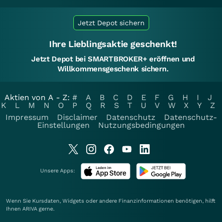
Jetzt Depot sichern
Ihre Lieblingsaktie geschenkt!
Jetzt Depot bei SMARTBROKER+ eröffnen und
Willkommensgeschenk sichern.
Aktien von A - Z:
#
A
B
C
D
E
F
G
H
I
J
K
L
M
N
O
P
Q
R
S
T
U
V
W
X
Y
Z
Impressum
Disclaimer
Datenschutz
Datenschutz-
Einstellungen
Nutzungsbedingungen
Unsere Apps:
Wenn Sie Kursdaten, Widgets oder andere Finanzinformationen benötigen, hilft
Ihnen
ARIVA
gerne.