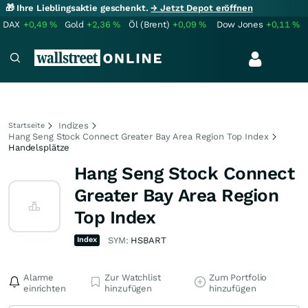
🎁 Ihre Lieblingsaktie geschenkt.
→ Jetzt Depot eröffnen
DAX
+0,49
%
Gold
+2,36
%
Öl (Brent)
+0,09
%
Dow Jones
+0,11
%
Indizes
Startseite
Hang Seng Stock Connect Greater Bay Area Region Top Index
Handelsplätze
Hang Seng Stock Connect
Greater Bay Area Region
Top Index
Index
SYM:
HSBART
Alarme
Zur Watchlist
Zum Portfolio
einrichten
hinzufügen
hinzufügen