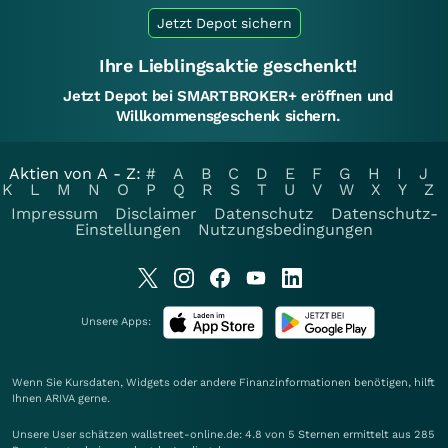
Jetzt Depot sichern
Ihre Lieblingsaktie geschenkt!
Jetzt Depot bei SMARTBROKER+ eröffnen und
Willkommensgeschenk sichern.
Aktien von A - Z:
#
A
B
C
D
E
F
G
H
I
J
K
L
M
N
O
P
Q
R
S
T
U
V
W
X
Y
Z
Impressum
Disclaimer
Datenschutz
Datenschutz-
Einstellungen
Nutzungsbedingungen
Unsere Apps:
Wenn Sie Kursdaten, Widgets oder andere Finanzinformationen benötigen, hilft
Ihnen
ARIVA
gerne.
Unsere User schätzen wallstreet-online.de: 4.8 von 5 Sternen ermittelt aus 285