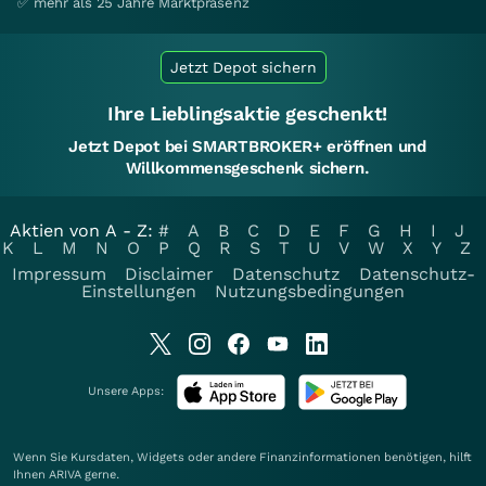
✅ mehr als 25 Jahre Marktpräsenz
Jetzt Depot sichern
Ihre Lieblingsaktie geschenkt!
Jetzt Depot bei SMARTBROKER+ eröffnen und
Willkommensgeschenk sichern.
Aktien von A - Z:
#
A
B
C
D
E
F
G
H
I
J
K
L
M
N
O
P
Q
R
S
T
U
V
W
X
Y
Z
Impressum
Disclaimer
Datenschutz
Datenschutz-
Einstellungen
Nutzungsbedingungen
Unsere Apps:
Wenn Sie Kursdaten, Widgets oder andere Finanzinformationen benötigen, hilft
Ihnen
ARIVA
gerne.