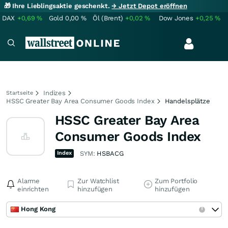
🎁 Ihre Lieblingsaktie geschenkt.
→ Jetzt Depot eröffnen
DAX
+0,69
%
Gold
0,00
%
Öl (Brent)
+0,02
%
Dow Jones
+0,25
%
Indizes
Startseite
HSSC Greater Bay Area Consumer Goods Index
Handelsplätze
HSSC Greater Bay Area
Consumer Goods Index
Index
SYM:
HSBACG
Alarme
Zur Watchlist
Zum Portfolio
einrichten
hinzufügen
hinzufügen
Hong Kong