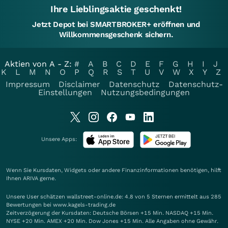
Ihre Lieblingsaktie geschenkt!
Jetzt Depot bei SMARTBROKER+ eröffnen und
Willkommensgeschenk sichern.
Aktien von A - Z:
#
A
B
C
D
E
F
G
H
I
J
K
L
M
N
O
P
Q
R
S
T
U
V
W
X
Y
Z
Impressum
Disclaimer
Datenschutz
Datenschutz-
Einstellungen
Nutzungsbedingungen
Unsere Apps:
Wenn Sie Kursdaten, Widgets oder andere Finanzinformationen benötigen, hilft
Ihnen
ARIVA
gerne.
Unsere User schätzen wallstreet-online.de: 4.8 von 5 Sternen ermittelt aus 285
Bewertungen bei www.kagels-trading.de
Zeitverzögerung der Kursdaten: Deutsche Börsen +15 Min. NASDAQ +15 Min.
NYSE +20 Min. AMEX +20 Min. Dow Jones +15 Min. Alle Angaben ohne Gewähr.