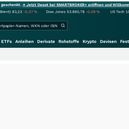
ie geschenkt.
→ Jetzt Depot bei SMARTBROKER+ eröffnen und Willkom
(Brent)
83,23
-0,37
%
Dow Jones
53.860,78
-0,08
%
US Tech 1
ETFs
Anleihen
Derivate
Rohstoffe
Krypto
Devisen
Fest