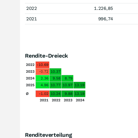
2022
1.226,85
2021
996,74
Rendite-Dreieck
2022
-10.69
2023
-0.72
10.37
2024
2.36
9.58
8.79
2025
4.96
10.77
10.97
13.19
Ø
-1.02
10.24
9.88
13.19
2021
2022
2023
2024
Renditeverteilung