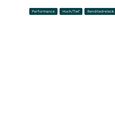
Performance
Hoch/Tief
Renditedreieck