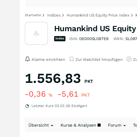
Indizes
Humankind US Equity Price Index
Startseite
Humankind US Equity 
Index
ISIN:
DE000SL0B7E9
WKN:
SL0B
Alarme einrichten
Zur Watchlist hinzufügen
Zu
1.556,83
PKT
-0,36
-5,61
%
PKT
Letzter Kurs
03.02.26
Stuttgart
Übersicht
Kurse & Analysen
Forum
T