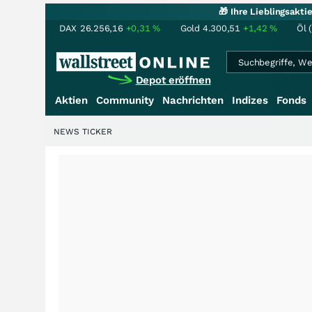
🎁 Ihre Lieblingsakt
DAX
26.256,16
+0,31
%
Gold
4.300,51
+1,42
%
Öl 
Depot eröffnen
Aktien
Community
Nachrichten
Indizes
Fonds
NEWS TICKER