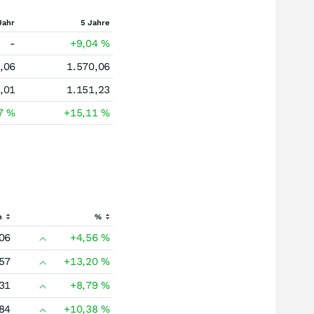
Jahr
5 Jahre
-
+9,04
%
,06
1.570,06
,01
1.151,23
27
%
+15,11
%
h
%
06
+4,56
%
57
+13,20
%
31
+8,79
%
84
+10,38
%