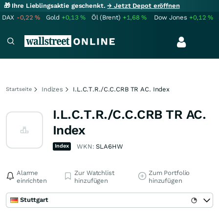
🎁 Ihre Lieblingsaktie geschenkt.
→ Jetzt Depot eröffnen
DAX
-0,22
%
Gold
+0,13
%
Öl (Brent)
+1,68
%
Dow Jones
+0,12
%
Indizes
I.L.C.T.R./C.C.CRB TR AC. Index
Startseite
I.L.C.T.R./C.C.CRB TR AC.
Index
Index
WKN:
SLA6HW
Alarme
Zur Watchlist
Zum Portfolio
einrichten
hinzufügen
hinzufügen
Stuttgart