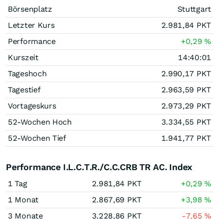
Börsenplatz
Stuttgart
Letzter Kurs
2.981,84
PKT
Performance
+0,29
%
Kurszeit
14:40:01
Tageshoch
2.990,17
PKT
Tagestief
2.963,59
PKT
Vortageskurs
2.973,29
PKT
52-Wochen Hoch
3.334,55
PKT
52-Wochen Tief
1.941,77
PKT
Performance I.L.C.T.R./C.C.CRB TR AC. Index
1 Tag
2.981,84
PKT
+0,29
%
1 Monat
2.867,69
PKT
+3,98
%
3 Monate
3.228,86
PKT
-7,65
%