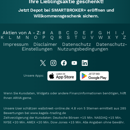
Ihre Lieblingsaktie geschenkt!
Jetzt Depot bei SMARTBROKER+ eröffnen und
Willkommensgeschenk sichern.
Aktien von A - Z:
#
A
B
C
D
E
F
G
H
I
J
K
L
M
N
O
P
Q
R
S
T
U
V
W
X
Y
Z
Impressum
Disclaimer
Datenschutz
Datenschutz-
Einstellungen
Nutzungsbedingungen
Unsere Apps:
Wenn Sie Kursdaten, Widgets oder andere Finanzinformationen benötigen, hilft
Ihnen
ARIVA
gerne.
Unsere User schätzen wallstreet-online.de: 4.8 von 5 Sternen ermittelt aus 285
Bewertungen bei www.kagels-trading.de
Zeitverzögerung der Kursdaten: Deutsche Börsen +15 Min. NASDAQ +15 Min.
NYSE +20 Min. AMEX +20 Min. Dow Jones +15 Min. Alle Angaben ohne Gewähr.