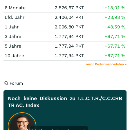
6 Monate
2.526,67
PKT
+18,01
%
Lfd. Jahr
2.406,04
PKT
+23,93
%
1 Jahr
2.006,80
PKT
+48,59
%
3 Jahre
1.777,94
PKT
+67,71
%
5 Jahre
1.777,94
PKT
+67,71
%
10 Jahre
1.777,94
PKT
+67,71
%
mehr Performancedaten »
Forum
Noch keine Diskussion zu I.L.C.T.R./C.C.CRB
TR AC. Index