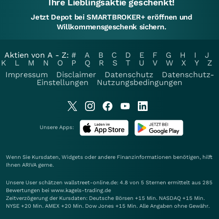
Ihre Lieblingsaktie geschenkt!
Jetzt Depot bei SMARTBROKER+ eröffnen und
Willkommensgeschenk sichern.
Aktien von A - Z:
#
A
B
C
D
E
F
G
H
I
J
K
L
M
N
O
P
Q
R
S
T
U
V
W
X
Y
Z
Impressum
Disclaimer
Datenschutz
Datenschutz-
Einstellungen
Nutzungsbedingungen
Unsere Apps:
Wenn Sie Kursdaten, Widgets oder andere Finanzinformationen benötigen, hilft
Ihnen
ARIVA
gerne.
Unsere User schätzen wallstreet-online.de: 4.8 von 5 Sternen ermittelt aus 285
Bewertungen bei www.kagels-trading.de
Zeitverzögerung der Kursdaten: Deutsche Börsen +15 Min. NASDAQ +15 Min.
NYSE +20 Min. AMEX +20 Min. Dow Jones +15 Min. Alle Angaben ohne Gewähr.