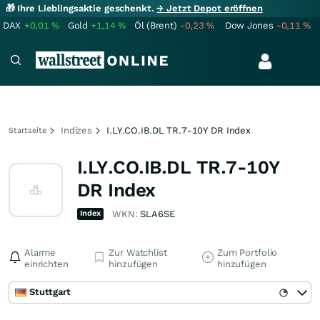
🎁 Ihre Lieblingsaktie geschenkt.
→ Jetzt Depot eröffnen
DAX
+0,01
%
Gold
+1,14
%
Öl (Brent)
-0,23
%
Dow Jones
-0,11
%
Indizes
I.LY.CO.IB.DL TR.7-10Y DR Index
Startseite
I.LY.CO.IB.DL TR.7-10Y
DR Index
Index
WKN:
SLA6SE
Alarme
Zur Watchlist
Zum Portfolio
einrichten
hinzufügen
hinzufügen
Stuttgart