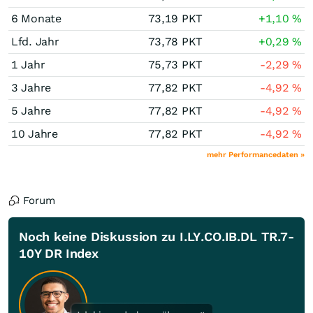
6 Monate
73,19
PKT
+1,10
%
Lfd. Jahr
73,78
PKT
+0,29
%
1 Jahr
75,73
PKT
-2,29
%
3 Jahre
77,82
PKT
-4,92
%
5 Jahre
77,82
PKT
-4,92
%
10 Jahre
77,82
PKT
-4,92
%
mehr Performancedaten »
Forum
Noch keine Diskussion zu I.LY.CO.IB.DL TR.7-
10Y DR Index