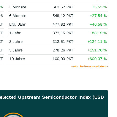
%
3 Monate
663,52
PKT
+5,55
%
26
6 Monate
549,12
PKT
+27,54
%
KT
Lfd. Jahr
477,82
PKT
+46,58
%
KT
1 Jahr
372,15
PKT
+88,19
%
KT
3 Jahre
312,51
PKT
+124,11
%
KT
5 Jahre
278,26
PKT
+151,70
%
KT
10 Jahre
100,00
PKT
+600,37
%
mehr Performancedaten »
Selected Upstream Semiconductor Index (USD