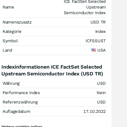
ICE FactSet Selected
Name
Upstream
Semiconductor Index
Namenszusatz
USD TR
Kategorie
Index
Symbol
ICFSSUST
Land
USA
Indexinformationen ICE FactSet Selected
Upstream Semiconductor Index (USD TR)
Währung
USD
Performance Index
Nein
Referenzwährung
USD
Auflagedatum
17.10.2022
Weitere wichtige Indizes