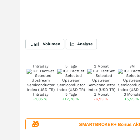
Volumen
Analyse
Intraday
5 Tage
1 Monat
3M
+1,05
%
+12,78
%
-6,93
%
+5,55
%
🎁
SMARTBROKER+ Bonus Aktion