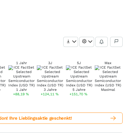
1 Jahr
3J
5J
Max
+88,19
%
+124,11
%
+151,70
%
! Ihre Lieblingsaktie geschenkt!