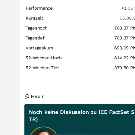
Performance
+1,05
Kurszeit
05.08.
Tageshoch
700,37
P
Tagestief
700,37
P
Vortageskurs
693,09
P
52-Wochen Hoch
814,22
P
52-Wochen Tief
370,50
P
Forum
Noch keine Diskussion zu ICE FactSet 
TR)