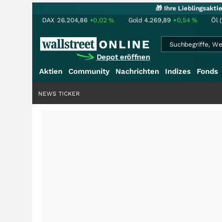
🎁 Ihre Lieblingsakt
DAX
26.204,86
+0,02
%
Gold
4.269,89
+0,54
%
Öl 
Depot eröffnen
Aktien
Community
Nachrichten
Indizes
Fonds
NEWS TICKER