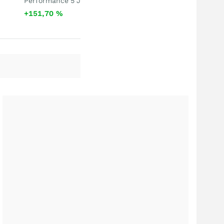
Performance 5 J
+151,70
%