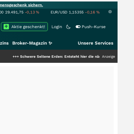
mensgeschenk sichern.
00
29.491,75
-0,13
%
EUR/USD
1,15355
-0,16
%
Aktie geschenkt!
Login
Push-Kurse
zins
Broker-Magazin ✨
Unsere Services
hwere Seltene Erden: Entsteht hier die nächste Milliardenstory?
Anzeige
+++