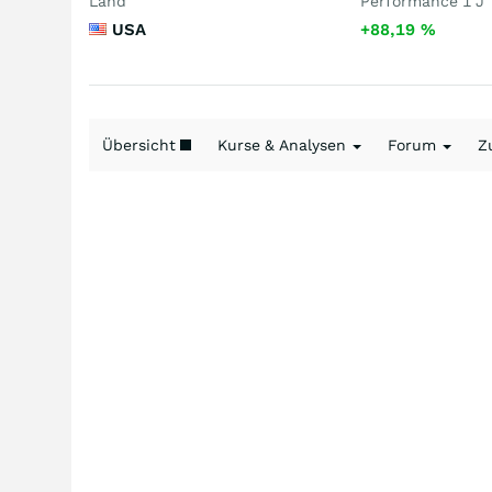
Land
Performance 1 J
USA
+88,19
%
Übersicht
Kurse & Analysen
Forum
Z