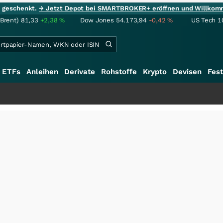
ie geschenkt.
→ Jetzt Depot bei SMARTBROKER+ eröffnen und Willkom
(Brent)
81,33
+2,38
%
Dow Jones
54.173,94
-0,42
%
US Tech 1
ETFs
Anleihen
Derivate
Rohstoffe
Krypto
Devisen
Fest
+++
Sc