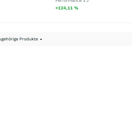
Performance 3 J
+124,11
%
ugehörige Produkte