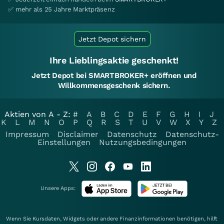
✅ mehr als 25 Jahre Marktpräsenz
Jetzt Depot sichern
Ihre Lieblingsaktie geschenkt!
Jetzt Depot bei SMARTBROKER+ eröffnen und
Willkommensgeschenk sichern.
Aktien von A - Z:
#
A
B
C
D
E
F
G
H
I
J
K
L
M
N
O
P
Q
R
S
T
U
V
W
X
Y
Z
Impressum
Disclaimer
Datenschutz
Datenschutz-
Einstellungen
Nutzungsbedingungen
Unsere Apps:
Wenn Sie Kursdaten, Widgets oder andere Finanzinformationen benötigen, hilft