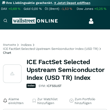
🎁 Ihre Lieblingsaktie geschenkt.
→ Jetzt Depot eröffnen
DAX
+0,69
%
Gold
0,00
%
Öl (Brent)
-1,53
%
Dow Jones
+0,25
%
Indizes
Startseite
ICE FactSet Selected Upstream Semiconductor Index (USD TR)
Chart
ICE FactSet Selected
Upstream Semiconductor
Index (USD TR) Index
Index
SYM:
ICFSSUST
Alarme
Zur Watchlist
Zum Portfolio
einrichten
hinzufügen
hinzufügen