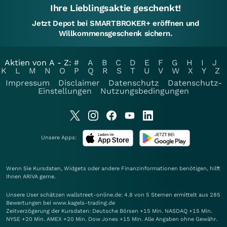
Ihre Lieblingsaktie geschenkt!
Jetzt Depot bei SMARTBROKER+ eröffnen und
Willkommensgeschenk sichern.
Aktien von A - Z:
#
A
B
C
D
E
F
G
H
I
J
K
L
M
N
O
P
Q
R
S
T
U
V
W
X
Y
Z
Impressum
Disclaimer
Datenschutz
Datenschutz-
Einstellungen
Nutzungsbedingungen
Unsere Apps:
Wenn Sie Kursdaten, Widgets oder andere Finanzinformationen benötigen, hilft
Ihnen
ARIVA
gerne.
Unsere User schätzen wallstreet-online.de: 4.8 von 5 Sternen ermittelt aus 285
Bewertungen bei www.kagels-trading.de
Zeitverzögerung der Kursdaten: Deutsche Börsen +15 Min. NASDAQ +15 Min.
NYSE +20 Min. AMEX +20 Min. Dow Jones +15 Min. Alle Angaben ohne Gewähr.