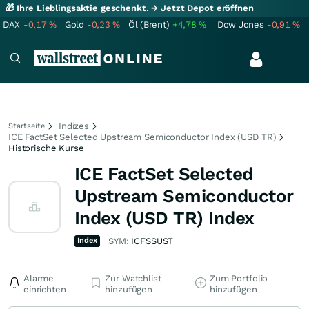
🎁 Ihre Lieblingsaktie geschenkt.
→ Jetzt Depot eröffnen
DAX
-0,17
%
Gold
-0,23
%
Öl (Brent)
+4,78
%
Dow Jones
-0,91
%
Indizes
Startseite
ICE FactSet Selected Upstream Semiconductor Index (USD TR)
Historische Kurse
ICE FactSet Selected
Upstream Semiconductor
Index (USD TR) Index
Index
SYM:
ICFSSUST
Alarme
Zur Watchlist
Zum Portfolio
einrichten
hinzufügen
hinzufügen