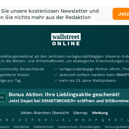
 Sie unsere kostenlosen Newsletter und
Jetz
n Sie nichts mehr aus der Redaktion
instellungsmerkmal als den zentralen verlagsunabhängigen Wissens-Hub 
 in die Börsen- und Wirtschaftswelt, um strategische Entscheidungen zu
Community Deutschlands
✅ verlagsunabhängige Partner ARIVA, Fi
gistrierte Nutzer
✅ Jederzeit einfach handeln beim
SMART
räge pro Tag
✅ mehr als 25 Jahre Marktpräsenz
Bonus Aktion:
Ihre Lieblingsaktie geschenkt!
rn
Jetzt Depot bei SMARTBROKER+ eröffnen und Willkommen
Aktien-Branchen Übersicht
Sitemap
Werbung
A
B
C
D
E
F
G
H
I
J
K
L
M
N
O
P
Q
R
S
T
essum
Disclaimer
Datenschutz
Datenschutz-Einstellungen
Nutzungsbedin