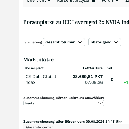
Übersicht
Kurse & Analysen
Forum
Z
Börsenplätze zu ICE Leveraged 2x NVDA In
Gesamtvolumen
absteigend
Sortierung
Marktplätze
Börsenplatz
Letzter Kurs
Vol.
ICE Data Global
38.689,61
PKT
0
Index
07.08.26
+1
Zusammenfassung Börsen Zeitraum auswählen:
heute
Zusammenfassung aller Börsen vom 09.08.2026 14:45 Uhr
Gesamtvolumen