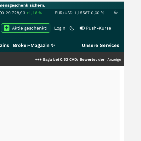
mensgeschenk sichern.
00
29.728,93
+1,18
%
EUR/USD
1,15587
0,00
%
Aktie geschenkt!
Login
Push-Kurse
zins
Broker-Magazin ✨
Unsere Services
+++
Saga bei 0,53 CAD: Bewertet der Markt noch immer nur die
Anzeige