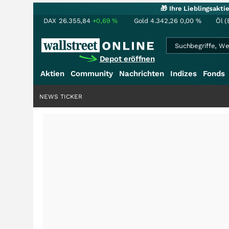
🎁 Ihre Lieblingsakt
DAX
26.355,84
+0,69
%
Gold
4.342,26
0,00
%
Öl (
Depot eröffnen
Aktien
Community
Nachrichten
Indizes
Fonds
NEWS TICKER