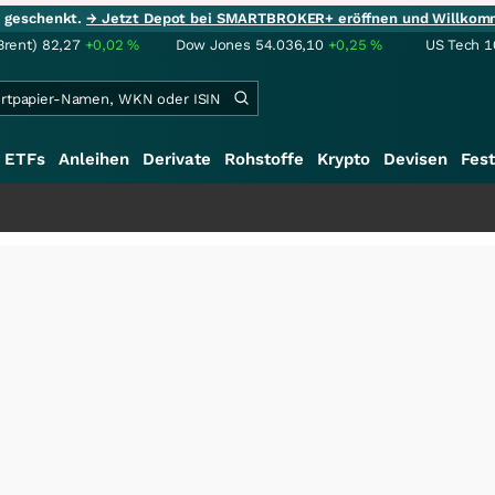
ie geschenkt.
→ Jetzt Depot bei SMARTBROKER+ eröffnen und Willkom
Brent)
82,27
+0,02
%
Dow Jones
54.036,10
+0,25
%
US Tech 1
ETFs
Anleihen
Derivate
Rohstoffe
Krypto
Devisen
Fest