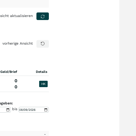
sicht aktualisieren
vorherige Ansicht
 Geld/Brief
Details
0
HK
0
ngeben:
bis
-