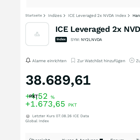
Indizes
ICE Leveraged 2x NVDA Index
Han
Startseite
ICE Leveraged 2x NVD
Index
SYM:
NY2LNVDA
Alarme einrichten
Zur Watchlist hinzufügen
Zu
38.689,61
+4,52
PKT
%
+1.673,65
PKT
Letzter Kurs
07.08.26
ICE Data
Global Index