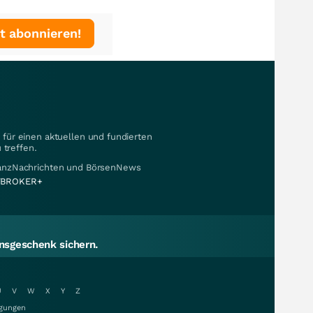
t abonnieren!
für einen aktuellen und fundierten
 treffen.
nanzNachrichten und BörsenNews
BROKER+
sgeschenk sichern.
U
V
W
X
Y
Z
gungen