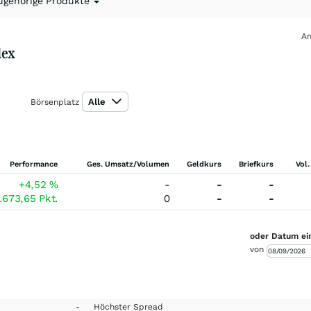
ugehörige Produkte
An
dex
Alle
Börsenplatz
Performance
Ges. Umsatz/Volumen
Geldkurs
Briefkurs
Vol.
+4,52
%
-
-
-
.673,65
Pkt.
0
-
-
oder Datum ei
von
-
Höchster Spread