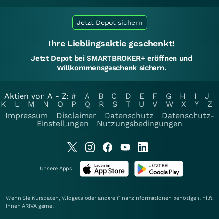
Jetzt Depot sichern
Ihre Lieblingsaktie geschenkt!
Jetzt Depot bei SMARTBROKER+ eröffnen und
Willkommensgeschenk sichern.
Aktien von A - Z:
#
A
B
C
D
E
F
G
H
I
J
K
L
M
N
O
P
Q
R
S
T
U
V
W
X
Y
Z
Impressum
Disclaimer
Datenschutz
Datenschutz-
Einstellungen
Nutzungsbedingungen
Unsere Apps:
Wenn Sie Kursdaten, Widgets oder andere Finanzinformationen benötigen, hilft
Ihnen
ARIVA
gerne.