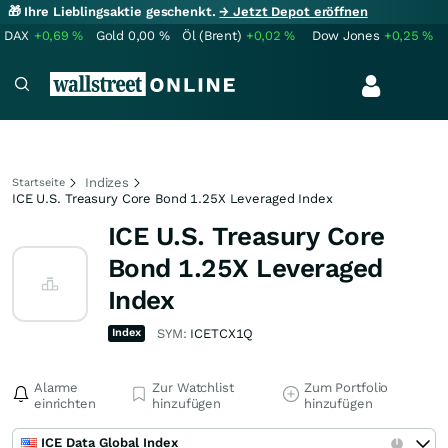
🎁 Ihre Lieblingsaktie geschenkt.
→ Jetzt Depot eröffnen
DAX
+0,69
%
Gold
0,00
%
Öl (Brent)
+0,02
%
Dow Jones
+0,25
%
Indizes
Startseite
ICE U.S. Treasury Core Bond 1.25X Leveraged Index
ICE U.S. Treasury Core
Bond 1.25X Leveraged
Index
Index
SYM:
ICETCX1Q
Alarme
Zur Watchlist
Zum Portfolio
einrichten
hinzufügen
hinzufügen
ICE Data Global Index