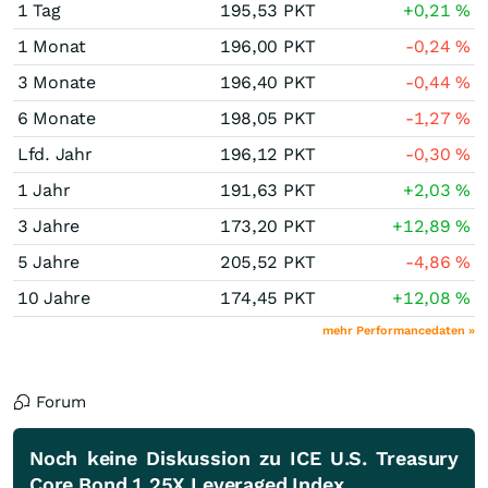
1 Tag
195,53
PKT
+0,21
%
1 Monat
196,00
PKT
-0,24
%
3 Monate
196,40
PKT
-0,44
%
6 Monate
198,05
PKT
-1,27
%
Lfd. Jahr
196,12
PKT
-0,30
%
1 Jahr
191,63
PKT
+2,03
%
3 Jahre
173,20
PKT
+12,89
%
5 Jahre
205,52
PKT
-4,86
%
10 Jahre
174,45
PKT
+12,08
%
mehr Performancedaten »
Forum
Noch keine Diskussion zu ICE U.S. Treasury
Core Bond 1.25X Leveraged Index