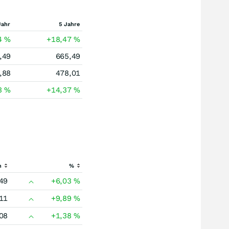
Jahr
5 Jahre
4
%
+18,47
%
,49
665,49
,88
478,01
3
%
+14,37
%
h
%
49
+6,03
%
11
+9,89
%
08
+1,38
%