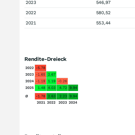
2023
546,97
2022
580,52
2021
553,44
Rendite-Dreieck
2022
-5.78
2023
-1.65
2.67
2024
-1.19
1.19
-0.26
2025
1.48
4.03
4.72
9.94
Ø
-1.78
2.63
2.23
9.94
2021
2022
2023
2024