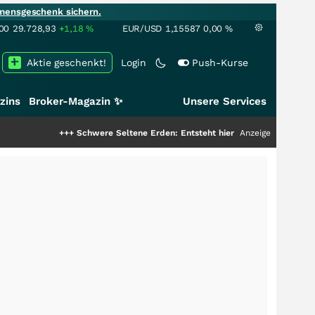
mensgeschenk sichern.
00
29.728,93
+1,18
%
EUR/USD
1,15587
0,00
%
Aktie geschenkt!
Login
Push-Kurse
zins
Broker-Magazin ✨
Unsere Services
+++
Schwere Seltene Erden: Entsteht hier die nächste Milliardenstory?
Anzeige
+