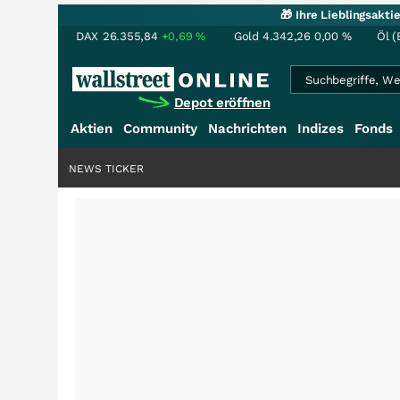
🎁 Ihre Lieblingsakt
DAX
26.355,84
+0,69
%
Gold
4.342,26
0,00
%
Öl (
Depot eröffnen
Aktien
Community
Nachrichten
Indizes
Fonds
NEWS TICKER