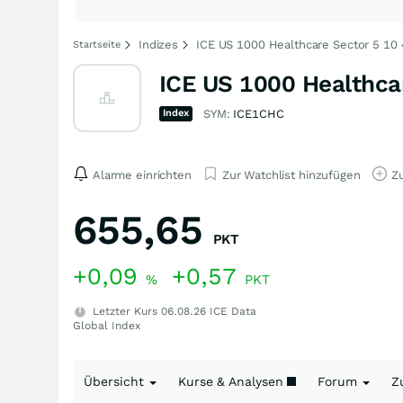
Indizes
ICE US 1000 Healthcare Sector 5 10
Startseite
ICE US 1000 Healthca
Index
SYM:
ICE1CHC
Alarme einrichten
Zur Watchlist hinzufügen
Zu
655,65
PKT
+0,09
+0,57
%
PKT
Letzter Kurs
06.08.26
ICE Data
Global Index
Übersicht
Kurse & Analysen
Forum
Z