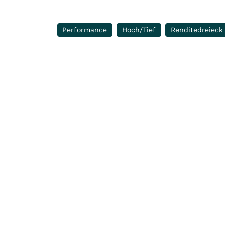
Performance
Hoch/Tief
Renditedreieck