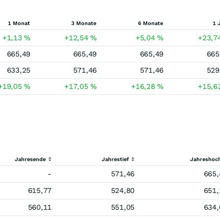
1 Monat
3 Monate
6 Monate
1 
+1,13
%
+12,54
%
+5,04
%
+23,7
665,49
665,49
665,49
665
633,25
571,46
571,46
529
+19,05
%
+17,05
%
+16,28
%
+15,6
Jahresende
Jahrestief
Jahreshoc
-
571,46
665,
615,77
524,80
651,
560,11
551,05
634,