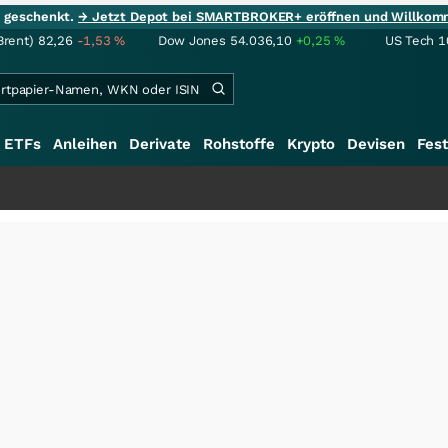
ie geschenkt.
→ Jetzt Depot bei SMARTBROKER+ eröffnen und Willkom
Brent)
82,26
-1,53
%
Dow Jones
54.036,10
+0,25
%
US Tech 1
ETFs
Anleihen
Derivate
Rohstoffe
Krypto
Devisen
Fest