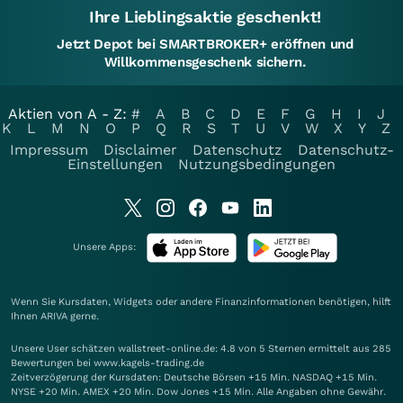
Ihre Lieblingsaktie geschenkt!
Jetzt Depot bei SMARTBROKER+ eröffnen und
Willkommensgeschenk sichern.
Aktien von A - Z:
#
A
B
C
D
E
F
G
H
I
J
K
L
M
N
O
P
Q
R
S
T
U
V
W
X
Y
Z
Impressum
Disclaimer
Datenschutz
Datenschutz-
Einstellungen
Nutzungsbedingungen
Unsere Apps:
Wenn Sie Kursdaten, Widgets oder andere Finanzinformationen benötigen, hilft
Ihnen
ARIVA
gerne.
Unsere User schätzen wallstreet-online.de: 4.8 von 5 Sternen ermittelt aus 285
Bewertungen bei www.kagels-trading.de
Zeitverzögerung der Kursdaten: Deutsche Börsen +15 Min. NASDAQ +15 Min.
NYSE +20 Min. AMEX +20 Min. Dow Jones +15 Min. Alle Angaben ohne Gewähr.