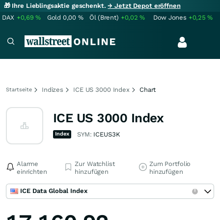
🎁 Ihre Lieblingsaktie geschenkt.
→ Jetzt Depot eröffnen
DAX
+0,69
%
Gold
0,00
%
Öl (Brent)
+0,02
%
Dow Jones
+0,25
%
Indizes
ICE US 3000 Index
Chart
Startseite
ICE US 3000 Index
Index
SYM:
ICEUS3K
Alarme
Zur Watchlist
Zum Portfolio
einrichten
hinzufügen
hinzufügen
ICE Data Global Index