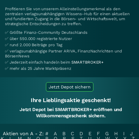
Profitieren Sie von unserem Alleinstellungsmerkmal als den
zentralen verlagsunabhängigen Wissens-Hub für einen aktuellen
und fundierten Zugang in die Börsen- und Wirtschaftswelt, um
strategische Entscheidungen zu treffen.
✅ Größte Finanz-Community Deutschlands
✅ über 550.000 registrierte Nutzer
✅ rund 2.000 Beiträge pro Tag
✅ verlagsunabhängige Partner ARIVA, FinanzNachrichten und
BörsenNews
✅ Jederzeit einfach handeln beim
SMARTBROKER+
✅ mehr als 25 Jahre Marktpräsenz
Jetzt Depot sichern
Ihre Lieblingsaktie geschenkt!
Jetzt Depot bei SMARTBROKER+ eröffnen und
Willkommensgeschenk sichern.
Aktien von A - Z:
#
A
B
C
D
E
F
G
H
I
J
K
L
M
N
O
P
Q
R
S
T
U
V
W
X
Y
Z