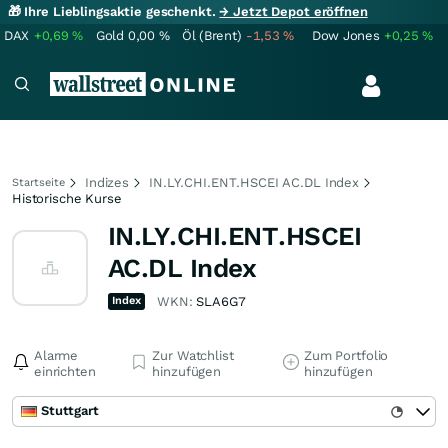
🎁 Ihre Lieblingsaktie geschenkt.
→ Jetzt Depot eröffnen
DAX
+0,69
%
Gold
0,00
%
Öl (Brent)
-1,53
%
Dow Jones
+0,25
%
Indizes
IN.LY.CHI.ENT.HSCEI AC.DL Index
Startseite
Historische Kurse
IN.LY.CHI.ENT.HSCEI
AC.DL Index
Index
WKN:
SLA6G7
Alarme
Zur Watchlist
Zum Portfolio
einrichten
hinzufügen
hinzufügen
Stuttgart