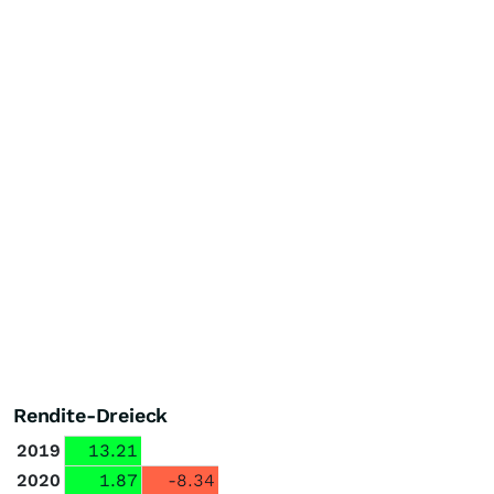
Rendite-Dreieck
2019
13.21
2020
1.87
-8.34