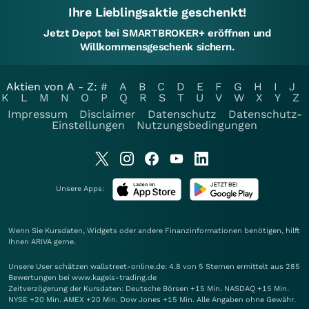
Ihre Lieblingsaktie geschenkt!
Jetzt Depot bei SMARTBROKER+ eröffnen und
Willkommensgeschenk sichern.
Aktien von A - Z:
#
A
B
C
D
E
F
G
H
I
J
K
L
M
N
O
P
Q
R
S
T
U
V
W
X
Y
Z
Impressum
Disclaimer
Datenschutz
Datenschutz-
Einstellungen
Nutzungsbedingungen
Unsere Apps:
Wenn Sie Kursdaten, Widgets oder andere Finanzinformationen benötigen, hilft
Ihnen
ARIVA
gerne.
Unsere User schätzen wallstreet-online.de: 4.8 von 5 Sternen ermittelt aus 285
Bewertungen bei www.kagels-trading.de
Zeitverzögerung der Kursdaten: Deutsche Börsen +15 Min. NASDAQ +15 Min.
NYSE +20 Min. AMEX +20 Min. Dow Jones +15 Min. Alle Angaben ohne Gewähr.