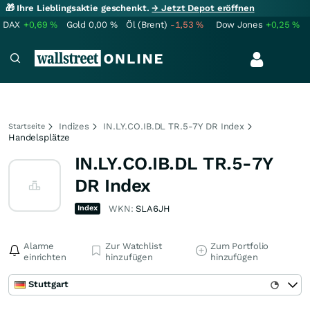
🎁 Ihre Lieblingsaktie geschenkt.
→ Jetzt Depot eröffnen
DAX
+0,69
%
Gold
0,00
%
Öl (Brent)
-1,53
%
Dow Jones
+0,25
%
Indizes
IN.LY.CO.IB.DL TR.5-7Y DR Index
Startseite
Handelsplätze
IN.LY.CO.IB.DL TR.5-7Y
DR Index
Index
WKN:
SLA6JH
Alarme
Zur Watchlist
Zum Portfolio
einrichten
hinzufügen
hinzufügen
Stuttgart