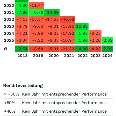
2020
4.60
-11.47
2021
7.86
0.76
14.69
2022
-7.13
-15.57
-17.55
-40.73
2023
-3.79
-9.63
-9.01
-18.95
10.82
2024
-4.21
-8.96
-8.33
-14.92
1.93
-6.25
2025
-3.34
-7.22
-6.35
-10.97
1.96
-2.20
2.02
Ø
2.51
-8.68
-5.31
-21.39
4.90
-4.23
2.02
2018
2019
2020
2021
2022
2023
2024
Renditeverteilung
> +50%
Kein Jahr mit entsprechender Performance
+50%
Kein Jahr mit entsprechender Performance
+40%
Kein Jahr mit entsprechender Performance