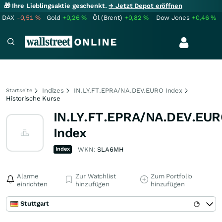
🎁 Ihre Lieblingsaktie geschenkt.
→ Jetzt Depot eröffnen
DAX
-0,51
%
Gold
+0,26
%
Öl (Brent)
+0,82
%
Dow Jones
+0,46
%
Indizes
IN.LY.FT.EPRA/NA.DEV.EURO Index
Startseite
Historische Kurse
IN.LY.FT.EPRA/NA.DEV.EU
Index
Index
WKN:
SLA6MH
Alarme
Zur Watchlist
Zum Portfolio
einrichten
hinzufügen
hinzufügen
Stuttgart