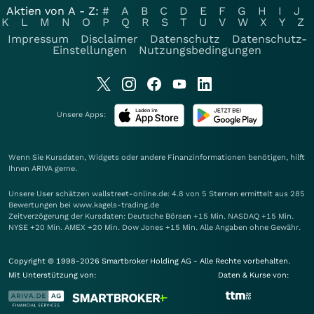
Aktien von A - Z:
#
A
B
C
D
E
F
G
H
I
J
K
L
M
N
O
P
Q
R
S
T
U
V
W
X
Y
Z
Impressum
Disclaimer
Datenschutz
Datenschutz-
Einstellungen
Nutzungsbedingungen
Unsere Apps:
Wenn Sie Kursdaten, Widgets oder andere Finanzinformationen benötigen, hilft
Ihnen
ARIVA
gerne.
Unsere User schätzen wallstreet-online.de: 4.8 von 5 Sternen ermittelt aus 285
Bewertungen bei www.kagels-trading.de
Zeitverzögerung der Kursdaten: Deutsche Börsen +15 Min. NASDAQ +15 Min.
NYSE +20 Min. AMEX +20 Min. Dow Jones +15 Min. Alle Angaben ohne Gewähr.
Copyright © 1998-2026 Smartbroker Holding AG - Alle Rechte vorbehalten.
Mit Unterstützung von:
Daten & Kurse von: