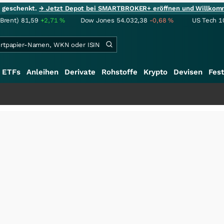
ie geschenkt.
→ Jetzt Depot bei SMARTBROKER+ eröffnen und Willkom
(Brent)
81,59
+2,71
%
Dow Jones
54.032,38
-0,68
%
US Tech 1
ETFs
Anleihen
Derivate
Rohstoffe
Krypto
Devisen
Fest
+++
S