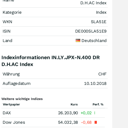
Name
D.H.AC Index
Kategorie
Index
WKN
SLA51E
ISIN
DE000SLA51E9
Land
Deutschland
Indexinformationen IN.LY.JPX-N.400 DR
D.H.AC Index
Währung
CHF
Auflagedatum
10.10.2018
Weitere wichtige Indizes
Wertpapier
Kurs
Perf. %
DAX
26.203,90
+0,02
Dow Jones
54.032,38
-0,68