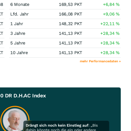
48
6 Monate
169,53
PKT
+6,84
%
KT
Lfd. Jahr
166,08
PKT
+9,06
%
KT
1 Jahr
148,32
PKT
+22,11
%
KT
3 Jahre
141,13
PKT
+28,34
%
KT
5 Jahre
141,13
PKT
+28,34
%
KT
10 Jahre
141,13
PKT
+28,34
%
mehr Performancedaten »
00 DR D.H.AC Index