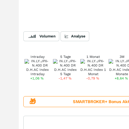
Volumen
Analyse
Intraday
5 Tage
1 Monat
3M
+1,06
%
-1,47
%
-0,79
%
+8,64
%
🎁
SMARTBROKER+ Bonus Aktion