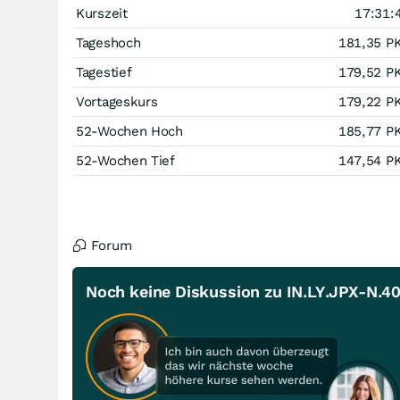
Kurszeit
17:31:
Tageshoch
181,35
P
Tagestief
179,52
P
Vortageskurs
179,22
P
52-Wochen Hoch
185,77
P
52-Wochen Tief
147,54
P
Forum
Noch keine Diskussion zu IN.LY.JPX-N.4