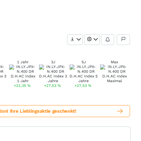
1 Jahr
3J
5J
Max
+21,35
%
+27,53
%
+27,53
%
! Ihre Lieblingsaktie geschenkt!