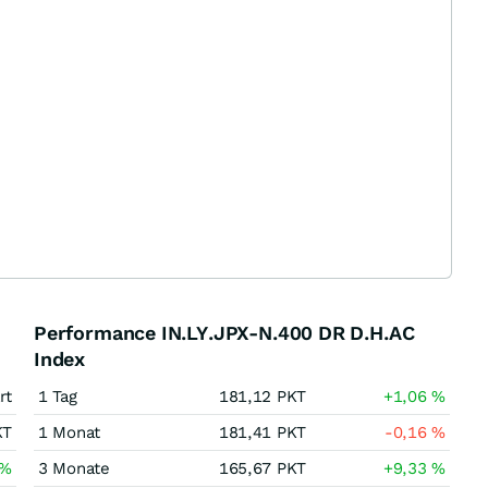
Performance IN.LY.JPX-N.400 DR D.H.AC
Index
rt
1 Tag
181,12
PKT
+1,06
%
KT
1 Monat
181,41
PKT
-0,16
%
%
3 Monate
165,67
PKT
+9,33
%