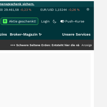
mensgeschenk sichern.
00
29.461,58
-0,23
%
EUR/USD
1,15244
-0,26
%
Aktie geschenkt!
Login
Push-Kurse
zins
Broker-Magazin ✨
Unsere Services
chwere Seltene Erden: Entsteht hier die nächste Milliardenstory?
Anzeige
+++