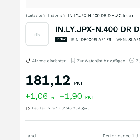
Indizes
IN.LY.JPX-N.400 DR D.H.AC Index
Startseite
IN.LY.JPX-N.400 DR D
Index
ISIN:
DE000SLA51E9
WKN:
SLA5
Alarme einrichten
Zur Watchlist hinzufügen
Zu
181,12
PKT
+1,06
+1,90
%
PKT
Letzter Kurs
17:31:48
Stuttgart
Land
Performance 1 J