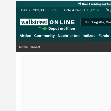
🎁 Ihre Lieblingsakt
DAX
26.203,90
+0,02
%
Gold
4.247,81
+0,02
%
Öl 
Depot eröffnen
Aktien
Community
Nachrichten
Indizes
Fonds
NEWS TICKER