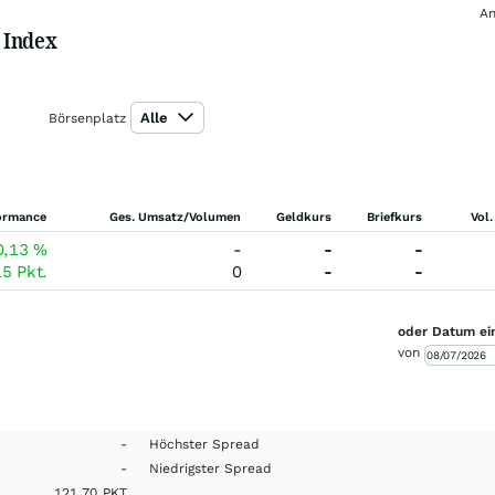
An
 Index
Alle
Börsenplatz
ormance
Ges. Umsatz/Volumen
Geldkurs
Briefkurs
Vol.
0,13
%
-
-
-
15
Pkt.
0
-
-
oder Datum ei
von
-
Höchster Spread
-
Niedrigster Spread
121,70
PKT