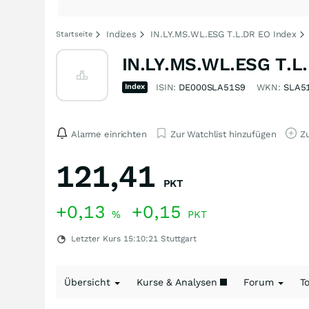
Indizes
IN.LY.MS.WL.ESG T.L.DR EO Index
Startseite
IN.LY.MS.WL.ESG T.L.
Index
ISIN:
DE000SLA51S9
WKN:
SLA5
Alarme einrichten
Zur Watchlist hinzufügen
Zu
121,41
PKT
+0,13
+0,15
%
PKT
Letzter Kurs
15:10:21
Stuttgart
Übersicht
Kurse & Analysen
Forum
T