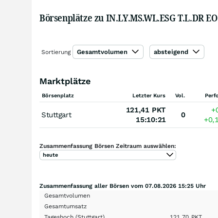
Börsenplätze zu IN.LY.MS.WL.ESG T.L.DR EO
Gesamtvolumen
absteigend
Sortierung
Marktplätze
Börsenplatz
Letzter Kurs
Vol.
Perf
121,41
PKT
+
Stuttgart
0
15:10:21
+0,
Zusammenfassung Börsen Zeitraum auswählen:
heute
Zusammenfassung aller Börsen vom 07.08.2026 15:25 Uhr
Gesamtvolumen
Gesamtumsatz
Tageshoch
(Stuttgart)
121,70
PKT