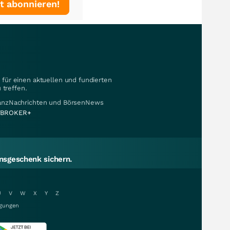
t abonnieren!
für einen aktuellen und fundierten
 treffen.
nanzNachrichten und BörsenNews
BROKER+
sgeschenk sichern.
U
V
W
X
Y
Z
gungen