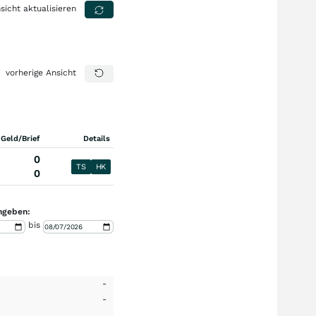
sicht aktualisieren
vorherige Ansicht
 Geld/Brief
Details
0
TS
HK
0
ngeben:
bis
-
-