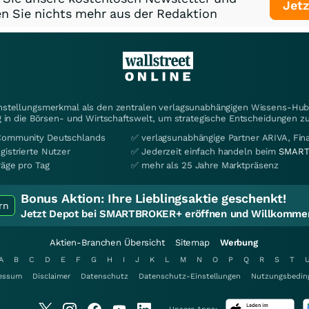
Jetz
n Sie nichts mehr aus der Redaktion
instellungsmerkmal als den zentralen verlagsunabhängigen Wissens-Hub 
 in die Börsen- und Wirtschaftswelt, um strategische Entscheidungen zu
Community Deutschlands
✅ verlagsunabhängige Partner ARIVA, Fi
gistrierte Nutzer
✅ Jederzeit einfach handeln beim
SMART
räge pro Tag
✅ mehr als 25 Jahre Marktpräsenz
Bonus Aktion:
Ihre Lieblingsaktie geschenkt!
rn
Jetzt Depot bei SMARTBROKER+ eröffnen und Willkommen
Aktien-Branchen Übersicht
Sitemap
Werbung
A
B
C
D
E
F
G
H
I
J
K
L
M
N
O
P
Q
R
S
T
essum
Disclaimer
Datenschutz
Datenschutz-Einstellungen
Nutzungsbedin