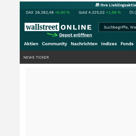
🎁 Ihre Lieblingsakt
DAX
26.382,48
+0,80
%
Gold
4.325,02
+1,99
%
Öl 
Depot eröffnen
Aktien
Community
Nachrichten
Indizes
Fonds
NEWS TICKER