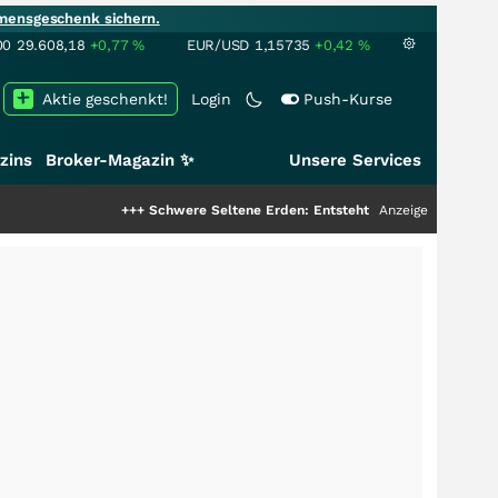
mensgeschenk sichern.
00
29.608,18
+0,77
%
EUR/USD
1,15735
+0,42
%
Aktie geschenkt!
Login
Push-Kurse
zins
Broker-Magazin ✨
Unsere Services
+++
Schwere Seltene Erden: Entsteht hier die nächste Milliarde
Anzeige