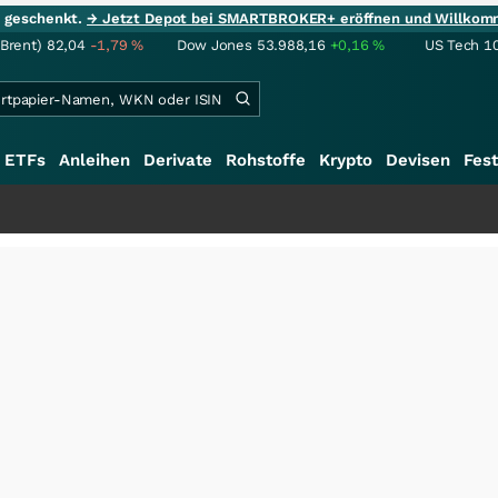
ie geschenkt.
→ Jetzt Depot bei SMARTBROKER+ eröffnen und Willkom
(Brent)
82,04
-1,79
%
Dow Jones
53.988,16
+0,16
%
US Tech 1
ETFs
Anleihen
Derivate
Rohstoffe
Krypto
Devisen
Fest