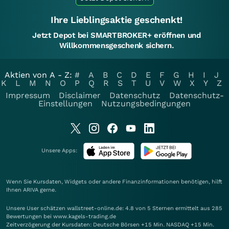
Ihre Lieblingsaktie geschenkt!
Jetzt Depot bei SMARTBROKER+ eröffnen und
Willkommensgeschenk sichern.
Aktien von A - Z:
#
A
B
C
D
E
F
G
H
I
J
K
L
M
N
O
P
Q
R
S
T
U
V
W
X
Y
Z
Impressum
Disclaimer
Datenschutz
Datenschutz-
Einstellungen
Nutzungsbedingungen
Unsere Apps:
Wenn Sie Kursdaten, Widgets oder andere Finanzinformationen benötigen, hilft
Ihnen
ARIVA
gerne.
Unsere User schätzen wallstreet-online.de: 4.8 von 5 Sternen ermittelt aus 285
Bewertungen bei www.kagels-trading.de
Zeitverzögerung der Kursdaten: Deutsche Börsen +15 Min. NASDAQ +15 Min.