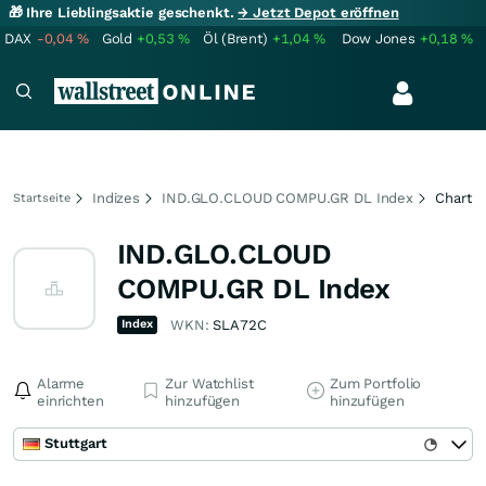
🎁 Ihre Lieblingsaktie geschenkt.
→ Jetzt Depot eröffnen
DAX
-0,04
%
Gold
+0,53
%
Öl (Brent)
+1,04
%
Dow Jones
+0,18
%
Indizes
IND.GLO.CLOUD COMPU.GR DL Index
Chart
Startseite
IND.GLO.CLOUD
COMPU.GR DL Index
Index
WKN:
SLA72C
Alarme
Zur Watchlist
Zum Portfolio
einrichten
hinzufügen
hinzufügen
Stuttgart