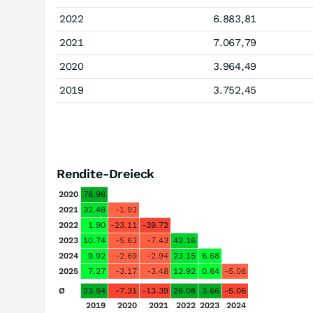
2022
6.883,81
2021
7.067,79
2020
3.964,49
2019
3.752,45
Rendite-Dreieck
2020
78.96
2021
32.48
-1.93
2022
1.90
-23.11
-39.72
2023
10.74
-5.63
-7.43
42.16
2024
9.92
-2.69
-2.94
23.15
6.68
2025
7.27
-3.17
-3.48
12.92
0.64
-5.06
Ø
23.54
-7.31
-13.39
26.08
3.66
-5.06
2019
2020
2021
2022
2023
2024