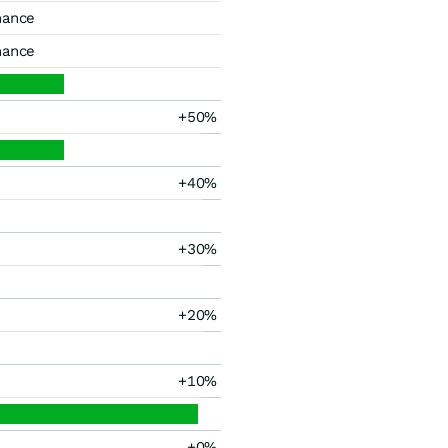
mance
mance
+50%
+40%
+30%
+20%
+10%
+0%