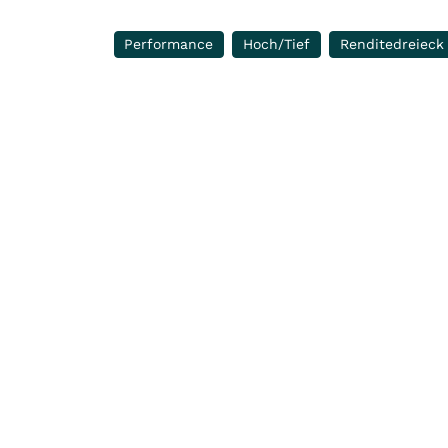
Performance
Hoch/Tief
Renditedreieck