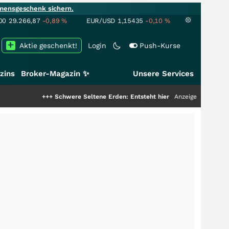
mensgeschenk sichern.
00
29.266,87
-0,89
%
EUR/USD
1,15435
-0,10
%
Aktie geschenkt!
Login
Push-Kurse
zins
Broker-Magazin ✨
Unsere Services
+++
Schwere Seltene Erden: Entsteht hier die nächste Milliardenstory?
Anzeige
++