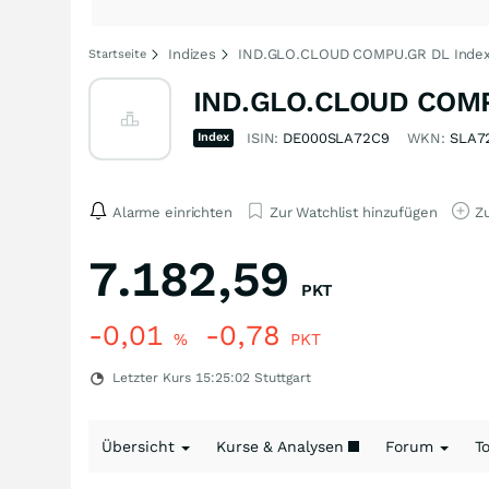
Indizes
IND.GLO.CLOUD COMPU.GR DL Inde
Startseite
IND.GLO.CLOUD COMP
Index
ISIN:
DE000SLA72C9
WKN:
SLA7
Alarme einrichten
Zur Watchlist hinzufügen
Zu
7.182,59
PKT
-0,01
-0,78
%
PKT
Letzter Kurs
15:25:02
Stuttgart
Übersicht
Kurse & Analysen
Forum
T