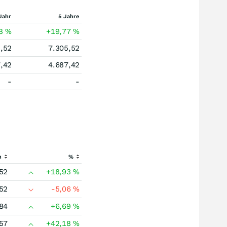
Jahr
5 Jahre
78
%
+19,77
%
,52
7.305,52
,42
4.687,42
-
-
h
%
52
+18,93
%
52
-5,06
%
84
+6,69
%
57
+42,18
%