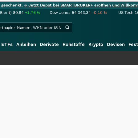
ie geschenkt.
→ Jetzt Depot bei SMARTBROKER+ eröffnen und Willkom
(Brent)
80,84
+1,76
%
Dow Jones
54.343,34
-0,10
%
US Tech 1
ETFs
Anleihen
Derivate
Rohstoffe
Krypto
Devisen
Fest