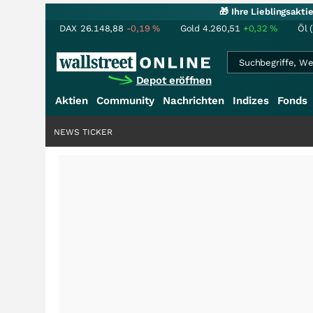
🎁 Ihre Lieblingsakt
DAX
26.148,88
-0,19
%
Gold
4.260,51
+0,32
%
Öl 
Depot eröffnen
Aktien
Community
Nachrichten
Indizes
Fonds
NEWS TICKER