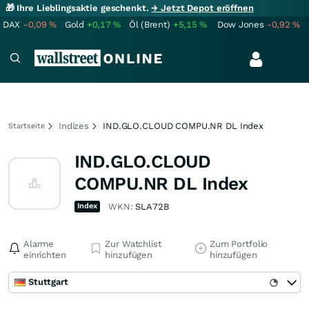
🎁 Ihre Lieblingsaktie geschenkt.
→ Jetzt Depot eröffnen
DAX
-0,09
%
Gold
+0,17
%
Öl (Brent)
+5,15
%
Dow Jones
-0,92
%
Indizes
IND.GLO.CLOUD COMPU.NR DL Index
Startseite
IND.GLO.CLOUD
COMPU.NR DL Index
Index
WKN:
SLA72B
Alarme
Zur Watchlist
Zum Portfolio
einrichten
hinzufügen
hinzufügen
Stuttgart