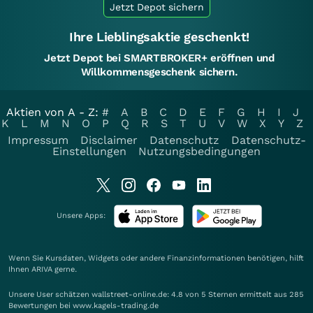
Jetzt Depot sichern
Ihre Lieblingsaktie geschenkt!
Jetzt Depot bei SMARTBROKER+ eröffnen und
Willkommensgeschenk sichern.
Aktien von A - Z:
#
A
B
C
D
E
F
G
H
I
J
K
L
M
N
O
P
Q
R
S
T
U
V
W
X
Y
Z
Impressum
Disclaimer
Datenschutz
Datenschutz-
Einstellungen
Nutzungsbedingungen
Unsere Apps:
Wenn Sie Kursdaten, Widgets oder andere Finanzinformationen benötigen, hilft
Ihnen
ARIVA
gerne.
Unsere User schätzen wallstreet-online.de: 4.8 von 5 Sternen ermittelt aus 285
Bewertungen bei www.kagels-trading.de