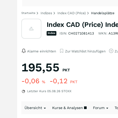
Indizes
Index CAD (Price)
Handelsplätze
Startseite
Index CAD (Price) Ind
Index
ISIN:
CH0271081413
WKN:
A13R
Alarme einrichten
Zur Watchlist hinzufügen
Zu
195,55
PKT
-0,06
-0,12
%
PKT
Letzter Kurs
05.08.26
STOXX
Übersicht
Kurse & Analysen
Forum
T