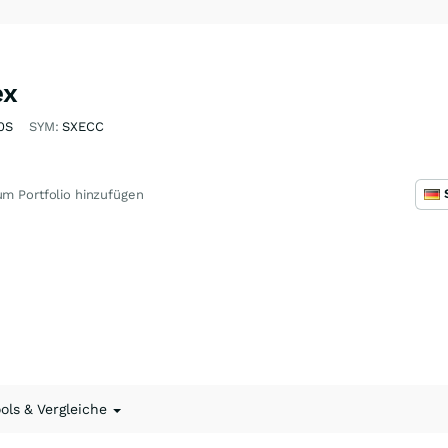
ex
0S
SYM:
SXECC
m Portfolio hinzufügen
ools & Vergleiche