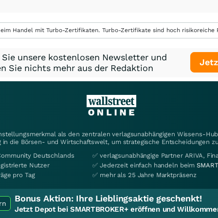
eim Handel mit Turbo-Zertifikaten. Turbo-Zertifikate sind hoch risikoreiche P
 Sie unsere kostenlosen Newsletter und
Jetz
n Sie nichts mehr aus der Redaktion
instellungsmerkmal als den zentralen verlagsunabhängigen Wissens-Hub 
 in die Börsen- und Wirtschaftswelt, um strategische Entscheidungen zu
Community Deutschlands
✅ verlagsunabhängige Partner ARIVA, Fi
gistrierte Nutzer
✅ Jederzeit einfach handeln beim
SMART
räge pro Tag
✅ mehr als 25 Jahre Marktpräsenz
Bonus Aktion:
Ihre Lieblingsaktie geschenkt!
rn
Jetzt Depot bei SMARTBROKER+ eröffnen und Willkommen