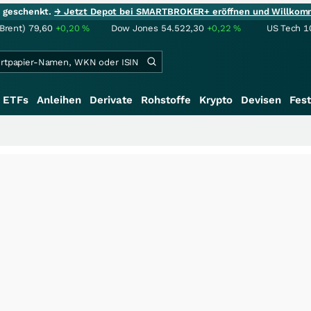
ie geschenkt.
→ Jetzt Depot bei SMARTBROKER+ eröffnen und Willkom
(Brent)
79,60
+0,20
%
Dow Jones
54.522,30
+0,22
%
US Tech 1
ETFs
Anleihen
Derivate
Rohstoffe
Krypto
Devisen
Fest