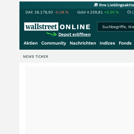
🎁 Ihre Lieblingsakt
DAX
26.178,50
-0,08
%
Gold
4.259,81
+0,30
%
Öl 
Depot eröffnen
Aktien
Community
Nachrichten
Indizes
Fonds
NEWS TICKER