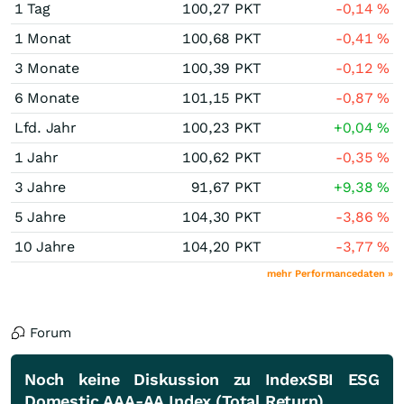
1 Tag
100,27
PKT
-0,14
%
1 Monat
100,68
PKT
-0,41
%
3 Monate
100,39
PKT
-0,12
%
6 Monate
101,15
PKT
-0,87
%
Lfd. Jahr
100,23
PKT
+0,04
%
1 Jahr
100,62
PKT
-0,35
%
3 Jahre
91,67
PKT
+9,38
%
5 Jahre
104,30
PKT
-3,86
%
10 Jahre
104,20
PKT
-3,77
%
mehr Performancedaten »
Forum
Noch keine Diskussion zu IndexSBI ESG
Domestic AAA-AA Index (Total Return)