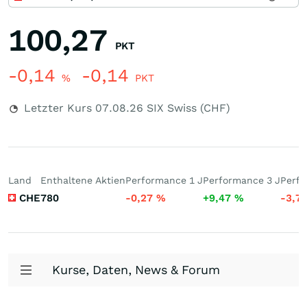
100,27
PKT
-0,14
-0,14
%
PKT
Letzter Kurs
07.08.26
SIX Swiss (CHF)
Land
Enthaltene Aktien
Performance 1 J
Performance 3 J
Perfo
CHE
780
-0,27
%
+9,47
%
-3,7
Kurse, Daten, News & Forum