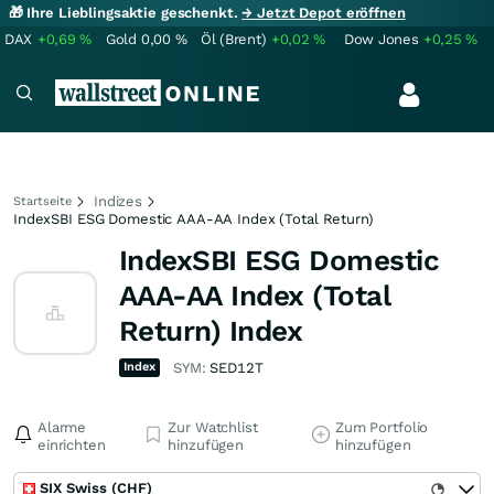
🎁 Ihre Lieblingsaktie geschenkt.
→ Jetzt Depot eröffnen
DAX
+0,69
%
Gold
0,00
%
Öl (Brent)
+0,02
%
Dow Jones
+0,25
%
Indizes
Startseite
IndexSBI ESG Domestic AAA-AA Index (Total Return)
IndexSBI ESG Domestic
AAA-AA Index (Total
Return) Index
Index
SYM:
SED12T
Alarme
Zur Watchlist
Zum Portfolio
einrichten
hinzufügen
hinzufügen
SIX Swiss (CHF)