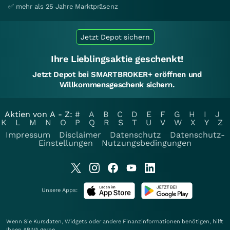
✅ mehr als 25 Jahre Marktpräsenz
Jetzt Depot sichern
Ihre Lieblingsaktie geschenkt!
Jetzt Depot bei SMARTBROKER+ eröffnen und
Willkommensgeschenk sichern.
Aktien von A - Z:
#
A
B
C
D
E
F
G
H
I
J
K
L
M
N
O
P
Q
R
S
T
U
V
W
X
Y
Z
Impressum
Disclaimer
Datenschutz
Datenschutz-
Einstellungen
Nutzungsbedingungen
Unsere Apps:
Wenn Sie Kursdaten, Widgets oder andere Finanzinformationen benötigen, hilft
Ihnen
ARIVA
gerne.