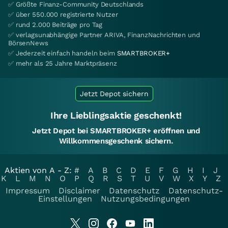
✅ Größte Finanz-Community Deutschlands
✅ über 550.000 registrierte Nutzer
✅ rund 2.000 Beiträge pro Tag
✅ verlagsunabhängige Partner ARIVA, FinanzNachrichten und
BörsenNews
✅ Jederzeit einfach handeln beim
SMARTBROKER+
✅ mehr als 25 Jahre Marktpräsenz
Jetzt Depot sichern
Ihre Lieblingsaktie geschenkt!
Jetzt Depot bei SMARTBROKER+ eröffnen und
Willkommensgeschenk sichern.
Aktien von A - Z:
#
A
B
C
D
E
F
G
H
I
J
K
L
M
N
O
P
Q
R
S
T
U
V
W
X
Y
Z
Impressum
Disclaimer
Datenschutz
Datenschutz-
Einstellungen
Nutzungsbedingungen