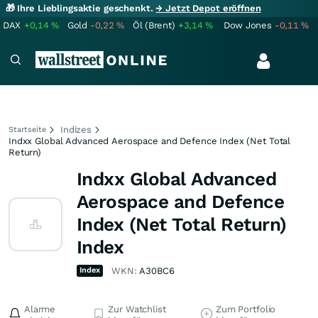
🎁 Ihre Lieblingsaktie geschenkt.
→ Jetzt Depot eröffnen
DAX
+0,14
%
Gold
-0,22
%
Öl (Brent)
+3,14
%
Dow Jones
-0,11
%
Indizes
Startseite
Indxx Global Advanced Aerospace and Defence Index (Net Total
Return)
Indxx Global Advanced
Aerospace and Defence
Index (Net Total Return)
Index
Index
WKN:
A30BC6
Alarme
Zur Watchlist
Zum Portfolio