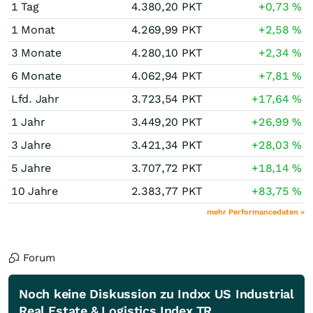
1 Tag
4.380,20
PKT
+0,73
%
1 Monat
4.269,99
PKT
+2,58
%
3 Monate
4.280,10
PKT
+2,34
%
6 Monate
4.062,94
PKT
+7,81
%
Lfd. Jahr
3.723,54
PKT
+17,64
%
1 Jahr
3.449,20
PKT
+26,99
%
3 Jahre
3.421,34
PKT
+28,03
%
5 Jahre
3.707,72
PKT
+18,14
%
10 Jahre
2.383,77
PKT
+83,75
%
mehr Performancedaten »
Forum
Noch keine Diskussion zu Indxx US Industrial
Real Estate & Logistics Index TR