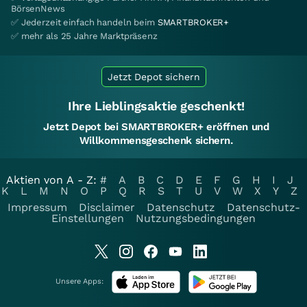
BörsenNews
✅ Jederzeit einfach handeln beim
SMARTBROKER+
✅ mehr als 25 Jahre Marktpräsenz
Jetzt Depot sichern
Ihre Lieblingsaktie geschenkt!
Jetzt Depot bei SMARTBROKER+ eröffnen und
Willkommensgeschenk sichern.
Aktien von A - Z:
#
A
B
C
D
E
F
G
H
I
J
K
L
M
N
O
P
Q
R
S
T
U
V
W
X
Y
Z
Impressum
Disclaimer
Datenschutz
Datenschutz-
Einstellungen
Nutzungsbedingungen
Unsere Apps: