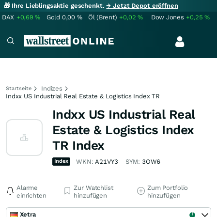
🎁 Ihre Lieblingsaktie geschenkt.
→ Jetzt Depot eröffnen
DAX
+0,69
%
Gold
0,00
%
Öl (Brent)
+0,02
%
Dow Jones
+0,25
%
Indizes
Startseite
Indxx US Industrial Real Estate & Logistics Index TR
Indxx US Industrial Real
Estate & Logistics Index
TR Index
Index
WKN:
A21VY3
SYM:
3OW6
Alarme
Zur Watchlist
Zum Portfolio
einrichten
hinzufügen
hinzufügen
Xetra