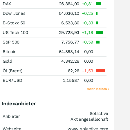
DAX
26.364,00
+0,81
Dow Jones
54.036,10
+0,25
E-Stoxx 50
6.523,86
+0,33
US Tech 100
29.728,93
+1,18
S&P 500
7.756,77
+0,59
Bitcoin
64.888,14
0,00
Gold
4.342,26
0,00
Öl (Brent)
82,26
-1,53
EUR/USD
1,15587
0,00
mehr Indizes »
Indexanbieter
Solactive
Anbieter
Aktiengesellschaft
Webseite
www.solactive.com