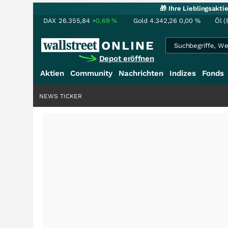
🎁 Ihre Lieblingsakt
DAX
26.355,84
+0,69
%
Gold
4.342,26
0,00
%
Öl (
Depot eröffnen
Aktien
Community
Nachrichten
Indizes
Fonds
NEWS TICKER