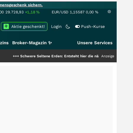
mensgeschenk sichern.
00
29.728,93
+1,18
%
EUR/USD
1,15587
0,00
%
Aktie geschenkt!
Login
Push-Kurse
zins
Broker-Magazin ✨
Unsere Services
chwere Seltene Erden: Entsteht hier die nächste Milliardenstory?
Anzeige
+++