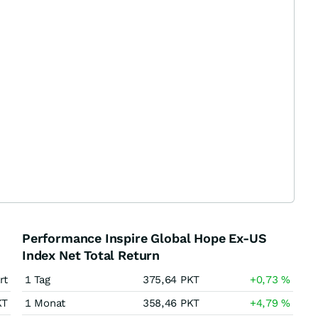
Performance Inspire Global Hope Ex-US
Index Net Total Return
rt
1 Tag
375,64
PKT
+0,73
%
KT
1 Monat
358,46
PKT
+4,79
%