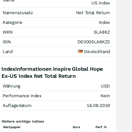
Name
US Index
Namenszusatz
Net Total Return
Kategorie
Index
WKN
SLA8KZ
ISIN
DE000SLA8KZ2
Land
Deutschland
Indexinformationen Inspire Global Hope
Ex-US Index Net Total Return
Währung
USD
Performance Index
Nein
Auflagedatum
16.08.2019
Weitere wichtige Indizes
Wertpapier
Kurs
Perf. %