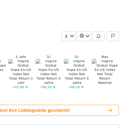
1 Jahr
3J
5J
Max
+22,49
%
+56,14
%
+56,14
%
! Ihre Lieblingsaktie geschenkt!