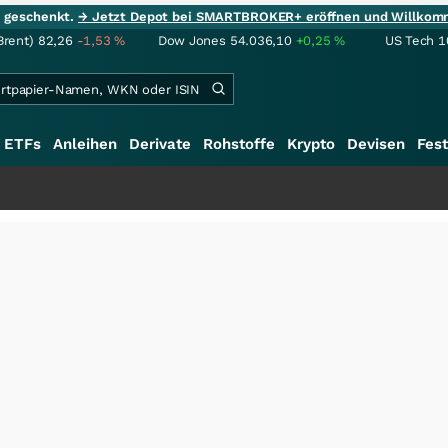
ie geschenkt.
→ Jetzt Depot bei SMARTBROKER+ eröffnen und Willkom
Brent)
82,26
-1,53
%
Dow Jones
54.036,10
+0,25
%
US Tech 1
ETFs
Anleihen
Derivate
Rohstoffe
Krypto
Devisen
Fest
+++
S