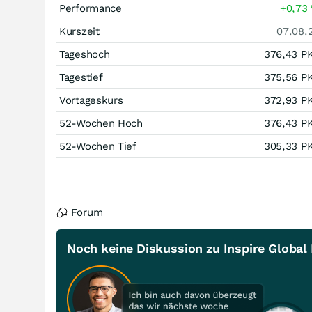
Performance
+0,73
Kurszeit
07.08.
Tageshoch
376,43
P
Tagestief
375,56
P
Vortageskurs
372,93
P
52-Wochen Hoch
376,43
P
52-Wochen Tief
305,33
P
Forum
Noch keine Diskussion zu Inspire Global