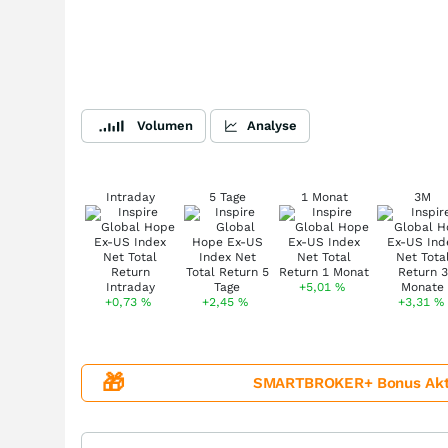
Volumen
Analyse
Intraday
5 Tage
1 Monat
3M
+5,01
%
+0,73
%
+2,45
%
+3,31
%
🎁
SMARTBROKER+ Bonus Aktion