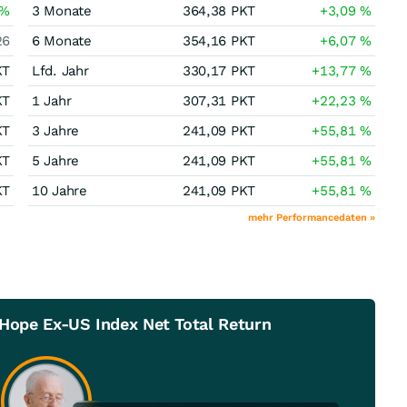
%
3 Monate
364,38
PKT
+3,09
%
26
6 Monate
354,16
PKT
+6,07
%
KT
Lfd. Jahr
330,17
PKT
+13,77
%
KT
1 Jahr
307,31
PKT
+22,23
%
KT
3 Jahre
241,09
PKT
+55,81
%
KT
5 Jahre
241,09
PKT
+55,81
%
KT
10 Jahre
241,09
PKT
+55,81
%
mehr Performancedaten »
 Hope Ex-US Index Net Total Return