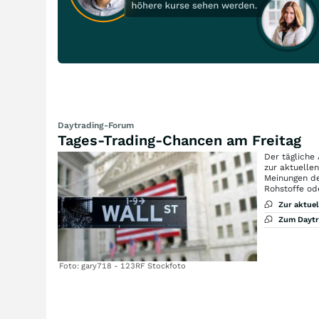
Daytrading-Forum
Tages-Trading-Chancen am Freitag
Der tägliche
zur aktuelle
Meinungen de
Rohstoffe od
Zur aktue
Zum Dayt
Foto: gary718 - 123RF Stockfoto