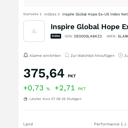
Indizes
Inspire Global Hope Ex-US Index Net
Startseite
Inspire Global Hope E
Index
ISIN:
DE000SLA8KZ2
WKN:
SLA8
Alarme einrichten
Zur Watchlist hinzufügen
Zu
375,64
PKT
+0,73
+2,71
%
PKT
Letzter Kurs
07.08.26
Stuttgart
Land
Performance 1 J