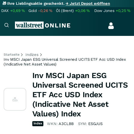
🎁 Ihre Lieblingsaktie geschenkt.
→ Jetzt Depot eröffnen
DAX
+0,69
%
Gold
-0,26
%
Öl (Brent)
+0,06
%
Dow Jones
+0,25
%
Indizes
Startseite
Inv MSCI Japan ESG Universal Screened UCITS ETF Acc USD Index
(Indicative Net Asset Values)
Inv MSCI Japan ESG
Universal Screened UCITS
ETF Acc USD Index
(Indicative Net Asset
Values) Index
Index
WKN:
A3CLBB
SYM:
ESGJUS