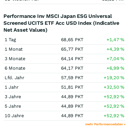
Performance Inv MSCI Japan ESG Universal
Screened UCITS ETF Acc USD Index (Indicative
Net Asset Values)
1 Tag
68,65
PKT
+1,47
%
1 Monat
65,77
PKT
+4,39
%
3 Monate
64,14
PKT
+7,04
%
6 Monate
64,17
PKT
+6,99
%
Lfd. Jahr
57,59
PKT
+19,20
%
1 Jahr
51,81
PKT
+32,50
%
3 Jahre
44,89
PKT
+52,92
%
5 Jahre
44,89
PKT
+52,92
%
10 Jahre
44,89
PKT
+52,92
%
mehr Performancedaten »