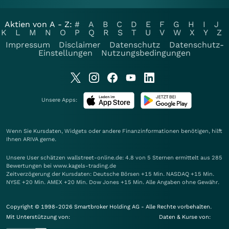
Aktien von A - Z:
#
A
B
C
D
E
F
G
H
I
J
K
L
M
N
O
P
Q
R
S
T
U
V
W
X
Y
Z
Impressum
Disclaimer
Datenschutz
Datenschutz-
Einstellungen
Nutzungsbedingungen
Unsere Apps:
Wenn Sie Kursdaten, Widgets oder andere Finanzinformationen benötigen, hilft
Ihnen
ARIVA
gerne.
Unsere User schätzen wallstreet-online.de: 4.8 von 5 Sternen ermittelt aus 285
Bewertungen bei www.kagels-trading.de
Zeitverzögerung der Kursdaten: Deutsche Börsen +15 Min. NASDAQ +15 Min.
NYSE +20 Min. AMEX +20 Min. Dow Jones +15 Min. Alle Angaben ohne Gewähr.
Copyright © 1998-2026 Smartbroker Holding AG - Alle Rechte vorbehalten.
Mit Unterstützung von:
Daten & Kurse von: