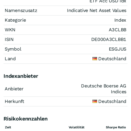
ETF Acc USD Idx
Namenszusatz
Indicative Net Asset Values
Kategorie
Index
WKN
A3CLBB
ISIN
DE000A3CLBB1
Symbol
ESGJUS
Land
Deutschland
Indexanbieter
Deutsche Boerse AG
Anbieter
Indices
Herkunft
Deutschland
Risikokennzahlen
Zeit
Volatilität
Sharpe Ratio