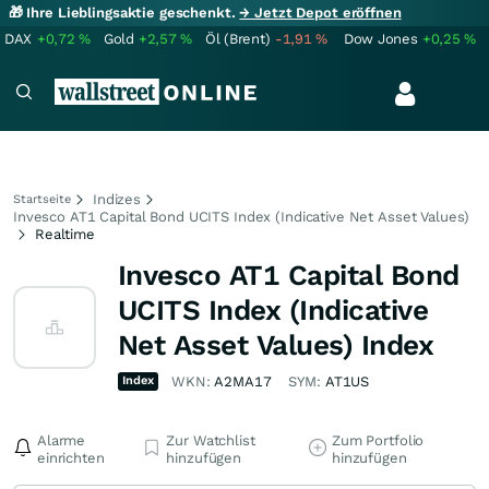
🎁 Ihre Lieblingsaktie geschenkt.
→ Jetzt Depot eröffnen
DAX
+0,72
%
Gold
+2,57
%
Öl (Brent)
-1,91
%
Dow Jones
+0,25
%
Indizes
Startseite
Invesco AT1 Capital Bond UCITS Index (Indicative Net Asset Values)
Realtime
Invesco AT1 Capital Bond
UCITS Index (Indicative
Net Asset Values) Index
Index
WKN:
A2MA17
SYM:
AT1US
Alarme
Zur Watchlist
Zum Portfolio
einrichten
hinzufügen
hinzufügen