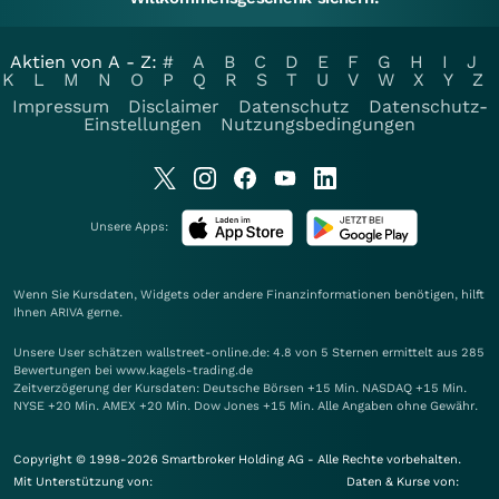
Aktien von A - Z:
#
A
B
C
D
E
F
G
H
I
J
K
L
M
N
O
P
Q
R
S
T
U
V
W
X
Y
Z
Impressum
Disclaimer
Datenschutz
Datenschutz-
Einstellungen
Nutzungsbedingungen
Unsere Apps:
Wenn Sie Kursdaten, Widgets oder andere Finanzinformationen benötigen, hilft
Ihnen
ARIVA
gerne.
Unsere User schätzen wallstreet-online.de: 4.8 von 5 Sternen ermittelt aus 285
Bewertungen bei www.kagels-trading.de
Zeitverzögerung der Kursdaten: Deutsche Börsen +15 Min. NASDAQ +15 Min.
NYSE +20 Min. AMEX +20 Min. Dow Jones +15 Min. Alle Angaben ohne Gewähr.
Copyright © 1998-2026 Smartbroker Holding AG - Alle Rechte vorbehalten.
Mit Unterstützung von:
Daten & Kurse von: