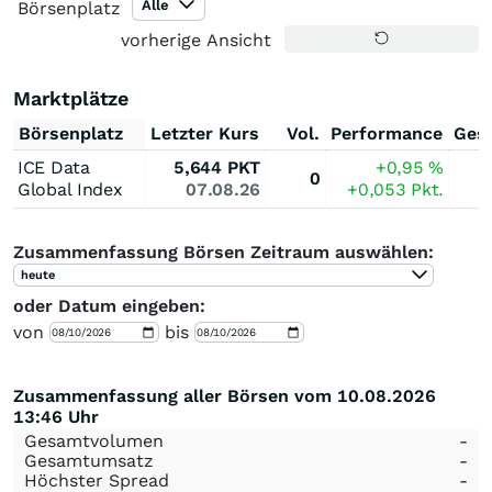
Alle
Börsenplatz
vorherige Ansicht
Marktplätze
Börsenplatz
Letzter Kurs
Vol.
Performance
Ges
ICE Data
5,644
PKT
+0,95
%
0
Global Index
07.08.26
+0,053
Pkt.
Zusammenfassung Börsen Zeitraum auswählen:
heute
oder Datum eingeben:
von
bis
Zusammenfassung aller Börsen vom 10.08.2026
13:46 Uhr
Gesamtvolumen
-
Gesamtumsatz
-
Höchster Spread
-