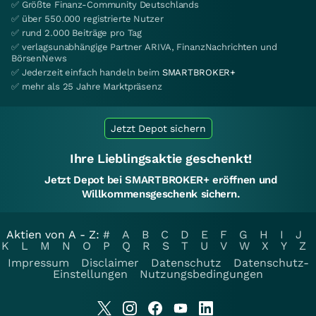
✅ Größte Finanz-Community Deutschlands
✅ über 550.000 registrierte Nutzer
✅ rund 2.000 Beiträge pro Tag
✅ verlagsunabhängige Partner ARIVA, FinanzNachrichten und
BörsenNews
✅ Jederzeit einfach handeln beim
SMARTBROKER+
✅ mehr als 25 Jahre Marktpräsenz
Jetzt Depot sichern
Ihre Lieblingsaktie geschenkt!
Jetzt Depot bei SMARTBROKER+ eröffnen und
Willkommensgeschenk sichern.
Aktien von A - Z:
#
A
B
C
D
E
F
G
H
I
J
K
L
M
N
O
P
Q
R
S
T
U
V
W
X
Y
Z
Impressum
Disclaimer
Datenschutz
Datenschutz-
Einstellungen
Nutzungsbedingungen