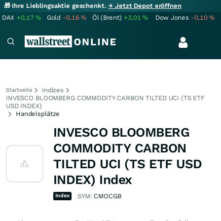
🎁 Ihre Lieblingsaktie geschenkt.
→ Jetzt Depot eröffnen
DAX
+0,17
%
Gold
-0,16
%
Öl (Brent)
+3,01
%
Dow Jones
-0,10
%
Indizes
Startseite
INVESCO BLOOMBERG COMMODITY CARBON TILTED UCI (TS ETF
USD INDEX)
Handelsplätze
INVESCO BLOOMBERG
COMMODITY CARBON
TILTED UCI (TS ETF USD
INDEX) Index
Index
SYM:
CMOCGB