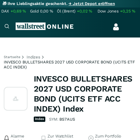
🎁 Ihre Lieblingsaktie geschenkt.
→ Jetzt Depot eröffnen
DAX
+0,69
%
Gold
0,00
%
Öl (Brent)
+0,02
%
Dow Jones
+0,25
%
Indizes
Startseite
INVESCO BULLETSHARES 2027 USD CORPORATE BOND (UCITS ETF
ACC INDEX)
INVESCO BULLETSHARES
2027 USD CORPORATE
BOND (UCITS ETF ACC
INDEX) Index
Index
SYM:
BS7AUS
Alarme
Zur Watchlist
Zum Portfolio