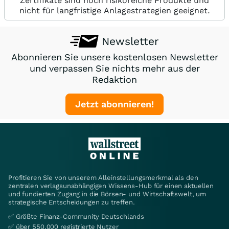
Zertifikate sind hoch risikoreiche Produkte und
nicht für langfristige Anlagestrategien geeignet.
Newsletter
Abonnieren Sie unsere kostenlosen Newsletter
und verpassen Sie nichts mehr aus der
Redaktion
Jetzt abonnieren!
Profitieren Sie von unserem Alleinstellungsmerkmal als den
zentralen verlagsunabhängigen Wissens-Hub für einen aktuellen
und fundierten Zugang in die Börsen- und Wirtschaftswelt, um
strategische Entscheidungen zu treffen.
✅ Größte Finanz-Community Deutschlands
✅ über 550.000 registrierte Nutzer