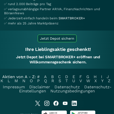
✅ rund 2.000 Beiträge pro Tag
✅ verlagsunabhängige Partner ARIVA, FinanzNachrichten und
BörsenNews
✅ Jederzeit einfach handeln beim
SMARTBROKER+
✅ mehr als 25 Jahre Marktpräsenz
Jetzt Depot sichern
Ihre Lieblingsaktie geschenkt!
Jetzt Depot bei SMARTBROKER+ eröffnen und
Willkommensgeschenk sichern.
Aktien von A - Z:
#
A
B
C
D
E
F
G
H
I
J
K
L
M
N
O
P
Q
R
S
T
U
V
W
X
Y
Z
Impressum
Disclaimer
Datenschutz
Datenschutz-
Einstellungen
Nutzungsbedingungen