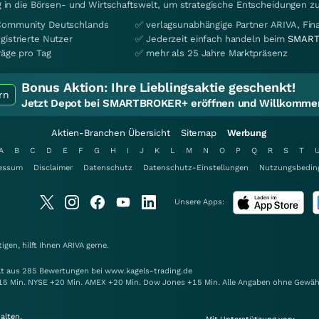
 in die Börsen- und Wirtschaftswelt, um strategische Entscheidungen zu
Community Deutschlands
✅ verlagsunabhängige Partner ARIVA, Fi
gistrierte Nutzer
✅ Jederzeit einfach handeln beim
SMART
räge pro Tag
✅ mehr als 25 Jahre Marktpräsenz
Bonus Aktion:
Ihre Lieblingsaktie geschenkt!
rn
Jetzt Depot bei SMARTBROKER+ eröffnen und Willkommen
Aktien-Branchen Übersicht
Sitemap
Werbung
A
B
C
D
E
F
G
H
I
J
K
L
M
N
O
P
Q
R
S
T
essum
Disclaimer
Datenschutz
Datenschutz-Einstellungen
Nutzungsbedin
Unsere Apps:
gen, hilft Ihnen
ARIVA
gerne.
elt aus 285 Bewertungen bei www.kagels-trading.de
15 Min. NYSE +20 Min. AMEX +20 Min. Dow Jones +15 Min. Alle Angaben ohne Gewäh
alten.