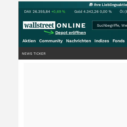
🎁 Ihre Lieblingsakt
DAX
26.355,84
+0,69
%
Gold
4.342,26
0,00
%
Öl (
Depot eröffnen
Aktien
Community
Nachrichten
Indizes
Fonds
NEWS TICKER