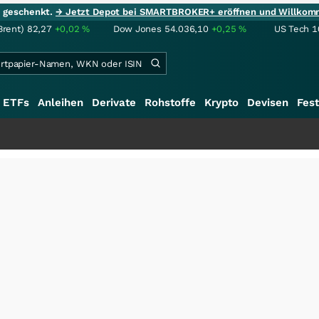
ie geschenkt.
→ Jetzt Depot bei SMARTBROKER+ eröffnen und Willkom
Brent)
82,27
+0,02
%
Dow Jones
54.036,10
+0,25
%
US Tech 1
ETFs
Anleihen
Derivate
Rohstoffe
Krypto
Devisen
Fest