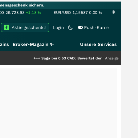
mensgeschenk sichern.
00
29.728,93
+1,18
%
EUR/USD
1,15587
0,00
%
Aktie geschenkt!
Login
Push-Kurse
zins
Broker-Magazin ✨
Unsere Services
+++
Saga bei 0,53 CAD: Bewertet der Markt noch immer nur die H
Anzeige