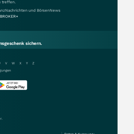
 treffen.
nanzNachrichten und BörsenNews
BROKER+
sgeschenk sichern.
U
V
W
X
Y
Z
gungen
r.