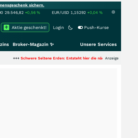
mensgeschenk sichern.
00
29.546,82
+0,56
%
EUR/USD
1,15292
+0,04
%
Aktie geschenkt!
Login
Push-Kurse
zins
Broker-Magazin ✨
Unsere Services
were Seltene Erden: Entsteht hier die nächste Milliardenstory?
Anzeige
+++