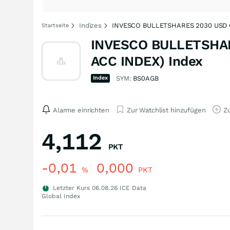
Indizes
INVESCO BULLETSHARES 2030 USD 
Startseite
INVESCO BULLETSHA
ACC INDEX) Index
Index
SYM:
BS0AGB
Alarme einrichten
Zur Watchlist hinzufügen
Zu
4,112
PKT
-0,01
0,000
%
PKT
Letzter Kurs
06.08.26
ICE Data
Global Index