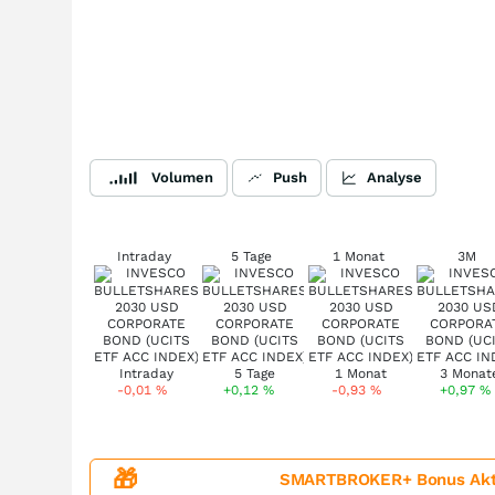
Volumen
Push
Analyse
Intraday
5 Tage
1 Monat
3M
-0,01
%
+0,12
%
-0,93
%
+0,97
%
🎁
SMARTBROKER+ Bonus Aktion