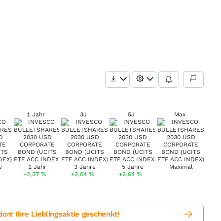
1 Jahr
3J
5J
Max
+2,37
%
+2,04
%
+2,04
%
! Ihre Lieblingsaktie geschenkt!