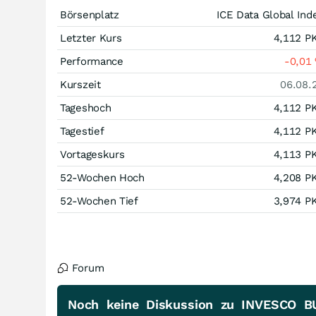
Börsenplatz
ICE Data Global Ind
Letzter Kurs
4,112
P
Performance
-0,01
Kurszeit
06.08.
Tageshoch
4,112
P
Tagestief
4,112
P
Vortageskurs
4,113
P
52-Wochen Hoch
4,208
P
52-Wochen Tief
3,974
P
Forum
Noch keine Diskussion zu INVESCO