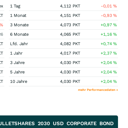
ex
1 Tag
4,112
PKT
-0,01
%
KT
1 Monat
4,151
PKT
-0,93
%
%
3 Monate
4,073
PKT
+0,97
%
26
6 Monate
4,065
PKT
+1,16
%
KT
Lfd. Jahr
4,082
PKT
+0,74
%
KT
1 Jahr
4,017
PKT
+2,37
%
KT
3 Jahre
4,030
PKT
+2,04
%
KT
5 Jahre
4,030
PKT
+2,04
%
KT
10 Jahre
4,030
PKT
+2,04
%
mehr Performancedaten »
 BULLETSHARES 2030 USD CORPORATE BOND