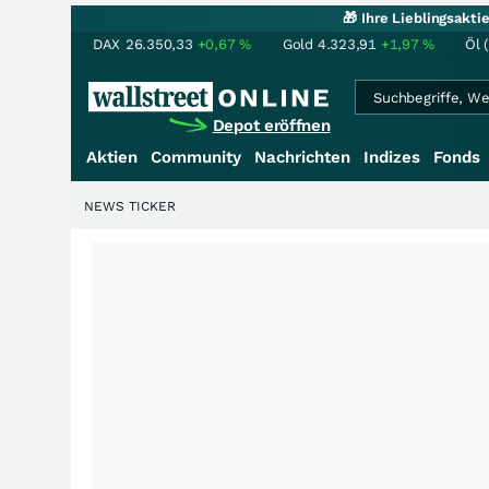
🎁 Ihre Lieblingsakt
DAX
26.350,33
+0,67
%
Gold
4.323,91
+1,97
%
Öl 
Depot eröffnen
Aktien
Community
Nachrichten
Indizes
Fonds
NEWS TICKER