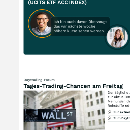
(UCITS ETF ACC INDEX)
Daytrading-Forum
Tages-Trading-Chancen am Freitag
Der tägliche
zur aktuelle
Meinungen de
Rohstoffe od
Zur aktue
Zum Dayt