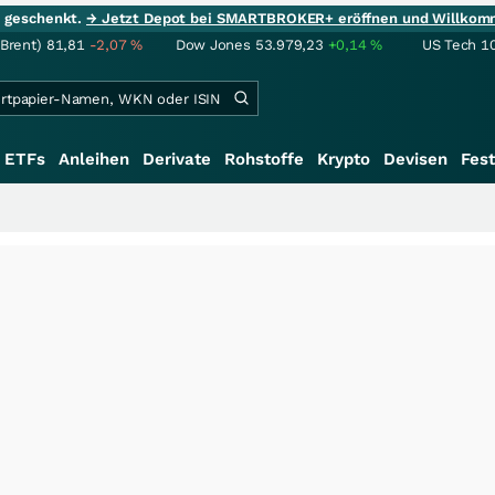
ie geschenkt.
→ Jetzt Depot bei SMARTBROKER+ eröffnen und Willkom
(Brent)
81,81
-2,07
%
Dow Jones
53.979,23
+0,14
%
US Tech 1
ETFs
Anleihen
Derivate
Rohstoffe
Krypto
Devisen
Fest
+++
Sch