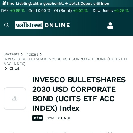
🎁 Ihre Lieblingsaktie geschenkt.
→ Jetzt Depot eröffnen
DAX
+0,69
%
Gold
0,00
%
Öl (Brent)
+0,02
%
Dow Jones
+0,25
%
Indizes
Startseite
INVESCO BULLETSHARES 2030 USD CORPORATE BOND (UCITS ETF
ACC INDEX)
Chart
INVESCO BULLETSHARES
2030 USD CORPORATE
BOND (UCITS ETF ACC
INDEX) Index
Index
SYM:
BS0AGB