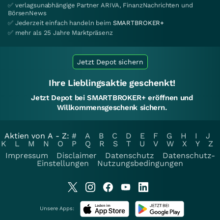
✅ verlagsunabhängige Partner ARIVA, FinanzNachrichten und
BörsenNews
✅ Jederzeit einfach handeln beim
SMARTBROKER+
✅ mehr als 25 Jahre Marktpräsenz
Jetzt Depot sichern
Ihre Lieblingsaktie geschenkt!
Jetzt Depot bei SMARTBROKER+ eröffnen und
Willkommensgeschenk sichern.
Aktien von A - Z:
#
A
B
C
D
E
F
G
H
I
J
K
L
M
N
O
P
Q
R
S
T
U
V
W
X
Y
Z
Impressum
Disclaimer
Datenschutz
Datenschutz-
Einstellungen
Nutzungsbedingungen
Unsere Apps: