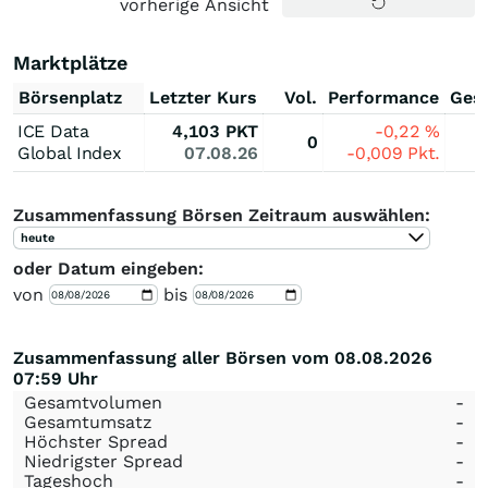
vorherige Ansicht
Marktplätze
Börsenplatz
Letzter Kurs
Vol.
Performance
Ges
ICE Data
4,103
PKT
-0,22
%
0
Global Index
07.08.26
-0,009
Pkt.
Zusammenfassung Börsen Zeitraum auswählen:
heute
oder Datum eingeben:
von
bis
Zusammenfassung aller Börsen vom 08.08.2026
07:59 Uhr
Gesamtvolumen
-
Gesamtumsatz
-
Höchster Spread
-
Niedrigster Spread
-
Tageshoch
-