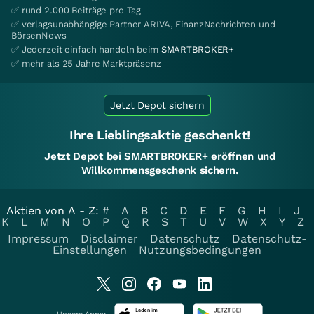
✅ rund 2.000 Beiträge pro Tag
✅ verlagsunabhängige Partner ARIVA, FinanzNachrichten und
BörsenNews
✅ Jederzeit einfach handeln beim
SMARTBROKER+
✅ mehr als 25 Jahre Marktpräsenz
Jetzt Depot sichern
Ihre Lieblingsaktie geschenkt!
Jetzt Depot bei SMARTBROKER+ eröffnen und
Willkommensgeschenk sichern.
Aktien von A - Z:
#
A
B
C
D
E
F
G
H
I
J
K
L
M
N
O
P
Q
R
S
T
U
V
W
X
Y
Z
Impressum
Disclaimer
Datenschutz
Datenschutz-
Einstellungen
Nutzungsbedingungen