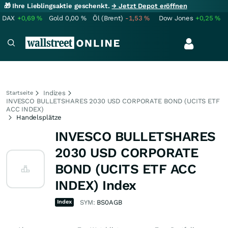
🎁 Ihre Lieblingsaktie geschenkt.
→ Jetzt Depot eröffnen
DAX
+0,69
%
Gold
0,00
%
Öl (Brent)
-1,53
%
Dow Jones
+0,25
%
Indizes
Startseite
INVESCO BULLETSHARES 2030 USD CORPORATE BOND (UCITS ETF
ACC INDEX)
Handelsplätze
INVESCO BULLETSHARES
2030 USD CORPORATE
BOND (UCITS ETF ACC
INDEX) Index
Index
SYM:
BS0AGB