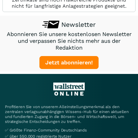
nicht für langfristige Anlagestrategien geeignet.
Newsletter
Abonnieren Sie unsere kostenlosen Newsletter
und verpassen Sie nichts mehr aus der
Redaktion
Jetzt abonnieren!
Profitieren Sie von unserem Alleinstellungsmerkmal als den
zentralen verlagsunabhängigen Wissens-Hub für einen aktuellen
und fundierten Zugang in die Börsen- und Wirtschaftswelt, um
strategische Entscheidungen zu treffen.
✅ Größte Finanz-Community Deutschlands
✅ über 550.000 registrierte Nutzer