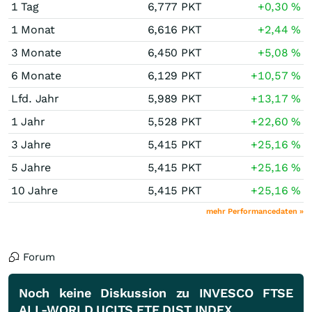
1 Tag
6,777
PKT
+0,30
%
1 Monat
6,616
PKT
+2,44
%
3 Monate
6,450
PKT
+5,08
%
6 Monate
6,129
PKT
+10,57
%
Lfd. Jahr
5,989
PKT
+13,17
%
1 Jahr
5,528
PKT
+22,60
%
3 Jahre
5,415
PKT
+25,16
%
5 Jahre
5,415
PKT
+25,16
%
10 Jahre
5,415
PKT
+25,16
%
mehr Performancedaten »
Forum
Noch keine Diskussion zu INVESCO FTSE
ALL-WORLD UCITS ETF DIST INDEX