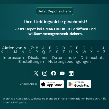
Jetzt Depot sichern
Ihre Lieblingsaktie geschenkt!
Jetzt Depot bei SMARTBROKER+ eröffnen und
Willkommensgeschenk sichern.
Aktien von A - Z:
#
A
B
C
D
E
F
G
H
I
J
K
L
M
N
O
P
Q
R
S
T
U
V
W
X
Y
Z
Impressum
Disclaimer
Datenschutz
Datenschutz-
Einstellungen
Nutzungsbedingungen
Unsere Apps:
Wenn Sie Kursdaten, Widgets oder andere Finanzinformationen benötigen, hilft
Ihnen
ARIVA
gerne.