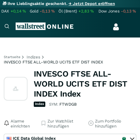
🎁 Ihre Lieblingsaktie geschenkt.
→ Jetzt Depot eröffnen
DAX
+0,14
%
Gold
-0,13
%
Öl (Brent)
+2,83
%
Dow Jones
-0,13
%
Indizes
Startseite
INVESCO FTSE ALL-WORLD UCITS ETF DIST INDEX
INVESCO FTSE ALL-
WORLD UCITS ETF DIST
INDEX Index
Index
SYM:
FTWDGB
Alarme
Zur Watchlist
Zum Portfolio
einrichten
hinzufügen
hinzufügen
ICE Data Global Index