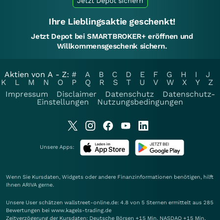
Jetzt Depot sichern
Ihre Lieblingsaktie geschenkt!
Jetzt Depot bei SMARTBROKER+ eröffnen und
Willkommensgeschenk sichern.
Aktien von A - Z:
#
A
B
C
D
E
F
G
H
I
J
K
L
M
N
O
P
Q
R
S
T
U
V
W
X
Y
Z
Impressum
Disclaimer
Datenschutz
Datenschutz-
Einstellungen
Nutzungsbedingungen
Unsere Apps:
Wenn Sie Kursdaten, Widgets oder andere Finanzinformationen benötigen, hilft
Ihnen
ARIVA
gerne.
Unsere User schätzen wallstreet-online.de: 4.8 von 5 Sternen ermittelt aus 285
Bewertungen bei www.kagels-trading.de
Zeitverzögerung der Kursdaten: Deutsche Börsen +15 Min. NASDAQ +15 Min.