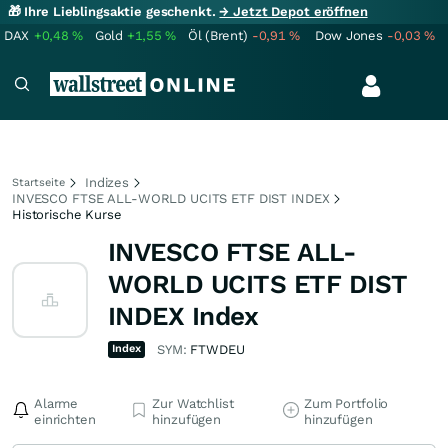
🎁 Ihre Lieblingsaktie geschenkt.
→ Jetzt Depot eröffnen
DAX
+0,48
%
Gold
+1,55
%
Öl (Brent)
-0,91
%
Dow Jones
-0,03
%
Indizes
Startseite
INVESCO FTSE ALL-WORLD UCITS ETF DIST INDEX
Historische Kurse
INVESCO FTSE ALL-
WORLD UCITS ETF DIST
INDEX Index
Index
SYM:
FTWDEU
Alarme
Zur Watchlist
Zum Portfolio
einrichten
hinzufügen
hinzufügen