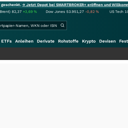
ie geschenkt.
→ Jetzt Depot bei SMARTBROKER+ eröffnen und Willkom
(Brent)
82,37
+3,69
%
Dow Jones
53.951,27
-0,82
%
US Tech 1
ETFs
Anleihen
Derivate
Rohstoffe
Krypto
Devisen
Fest