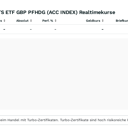
 ETF GBP PFHDG (ACC INDEX) Realtimekurse
rs
Absolut
Perf. %
Geldkurs
Briefku
-
-
-
-
eim Handel mit Turbo-Zertifikaten. Turbo-Zertifikate sind hoch risikoreiche P