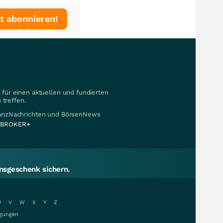
t abonnieren!
für einen aktuellen und fundierten
 treffen.
nanzNachrichten und BörsenNews
BROKER+
sgeschenk sichern.
U
V
W
X
Y
Z
gungen