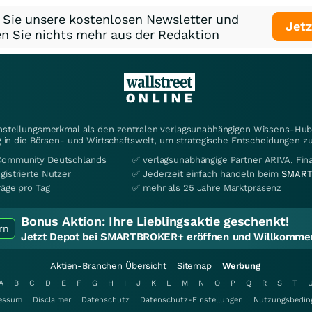
 Sie unsere kostenlosen Newsletter und
Jetz
n Sie nichts mehr aus der Redaktion
instellungsmerkmal als den zentralen verlagsunabhängigen Wissens-Hub 
 in die Börsen- und Wirtschaftswelt, um strategische Entscheidungen zu
Community Deutschlands
✅ verlagsunabhängige Partner ARIVA, Fi
gistrierte Nutzer
✅ Jederzeit einfach handeln beim
SMART
räge pro Tag
✅ mehr als 25 Jahre Marktpräsenz
Bonus Aktion:
Ihre Lieblingsaktie geschenkt!
rn
Jetzt Depot bei SMARTBROKER+ eröffnen und Willkommen
Aktien-Branchen Übersicht
Sitemap
Werbung
A
B
C
D
E
F
G
H
I
J
K
L
M
N
O
P
Q
R
S
T
essum
Disclaimer
Datenschutz
Datenschutz-Einstellungen
Nutzungsbedin