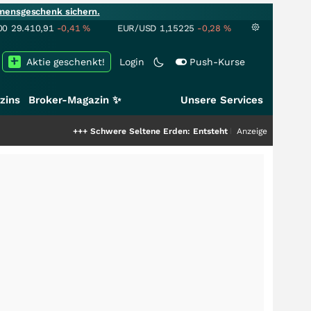
mensgeschenk sichern.
00
29.410,91
-0,41
%
EUR/USD
1,15225
-0,28
%
Aktie geschenkt!
Login
Push-Kurse
zins
Broker-Magazin ✨
Unsere Services
+++
Schwere Seltene Erden: Entsteht hier die nächste Milliardens
Anzeige