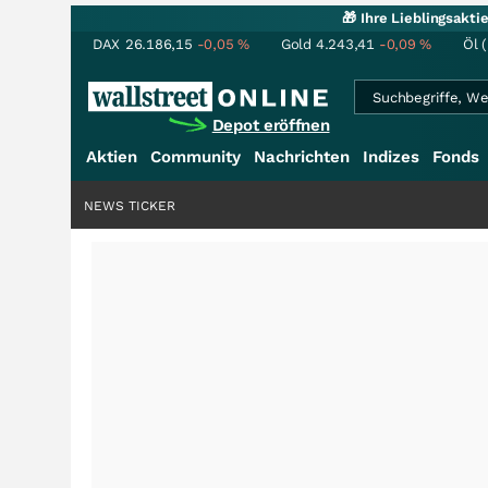
🎁 Ihre Lieblingsakt
DAX
26.186,15
-0,05
%
Gold
4.243,41
-0,09
%
Öl 
Depot eröffnen
Aktien
Community
Nachrichten
Indizes
Fonds
NEWS TICKER