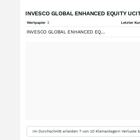
INVESCO GLOBAL ENHANCED EQUITY UCITS
Wertpapier
Letzter Ku
INVESCO GLOBAL ENHANCED EQUITY UCITS ETF GBP PFHDG (ACC INDEX)
Im Durchschnitt erleiden 7 von 10 Kleinanlegern Verluste b