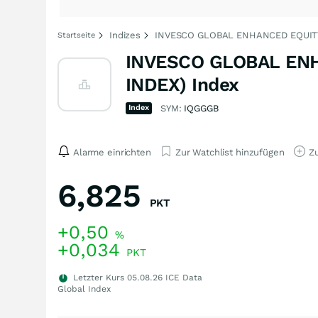
Indizes
INVESCO GLOBAL ENHANCED EQUITY
Startseite
INVESCO GLOBAL ENH
INDEX) Index
Index
SYM:
IQGGGB
Alarme einrichten
Zur Watchlist hinzufügen
Zu
6,825
PKT
+0,50
%
+0,034
PKT
Letzter Kurs
05.08.26
ICE Data
Global Index