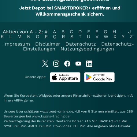
Jetzt Depot bei SMARTBROKER+ eröffnen und
Willkommensgeschenk sichern.
Aktien von A - Z:
#
A
B
C
D
E
F
G
H
I
J
K
L
M
N
O
P
Q
R
S
T
U
V
W
X
Y
Z
Impressum
Disclaimer
Datenschutz
Datenschutz-
Einstellungen
Nutzungsbedingungen
Unsere Apps:
Wenn Sie Kursdaten, Widgets oder andere Finanzinformationen benötigen, hilft
Ihnen
ARIVA
gerne.
Unsere User schätzen wallstreet-online.de: 4.8 von 5 Sternen ermittelt aus 285
Bewertungen bei www.kagels-trading.de
Zeitverzögerung der Kursdaten: Deutsche Börsen +15 Min. NASDAQ +15 Min.
NYSE +20 Min. AMEX +20 Min. Dow Jones +15 Min. Alle Angaben ohne Gewähr.