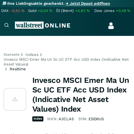
🎁 Ihre Lieblingsaktie geschenkt.
→ Jetzt Depot eröffnen
DAX
-0,51
%
Gold
+0,04
%
Öl (Brent)
+0,82
%
Dow Jones
+0,46
%
Indizes
Startseite
Invesco MSCI Emer Ma Un Sc UC ETF Acc USD Index (Indicative Net
Asset Values)
Realtime
Invesco MSCI Emer Ma Un
Sc UC ETF Acc USD Index
(Indicative Net Asset
Values) Index
Index
WKN:
A3CLA5
SYM:
ESEMUS